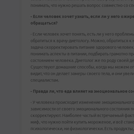
понимать, что нужно решать вопрос совместно со с
- Если человек хочет узнать, если ли у него ожи
обращаться?
- Если человек хочет понять, есть ли у него пробл
обратиться к врачу-диетологу. Можно, обратиться к н
задача скорректировать питание здорового человек
понимать аспекты в питании, подбирать грамотно п
состоянием человека. Диетолог же по роду своей де
Существуют домашние способы, когда мы можем опр
видит, что он делает замеры своего тела, и они увел
специалистам.
-
Правда ли, что еда влияет на эмоциональное со
- У человека происходит изменение эмоционального 
зависимости от своего эмоционального состояния по
скорректируют. Наиболее частый встречаемый факт,
миф, что нужно пойти купить мороженое, и всё стан
психологически, ни физиологически. Есть продукты,