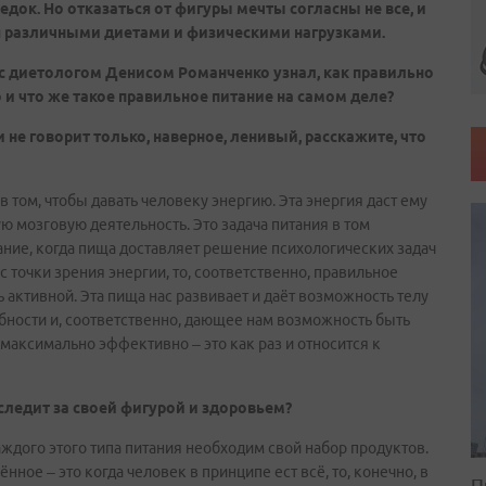
ледок. Но отказаться от фигуры мечты согласны не все, и
бя различными диетами и физическими нагрузками.
с диетологом Денисом Романченко узнал, как правильно
о и что же такое правильное питание на самом деле?
 не говорит только, наверное, ленивый, расскажите, что
в том, чтобы давать человеку энергию. Эта энергия даст ему
ю мозговую деятельность. Это задача питания в том
ние, когда пища доставляет решение психологических задач
с точки зрения энергии, то, соответственно, правильное
ь активной. Эта пища нас развивает и даёт возможность телу
ности и, соответственно, дающее нам возможность быть
максимально эффективно – это как раз и относится к
следит за своей фигурой и здоровьем?
каждого этого типа питания необходим свой набор продуктов.
ное – это когда человек в принципе ест всё, то, конечно, в
П