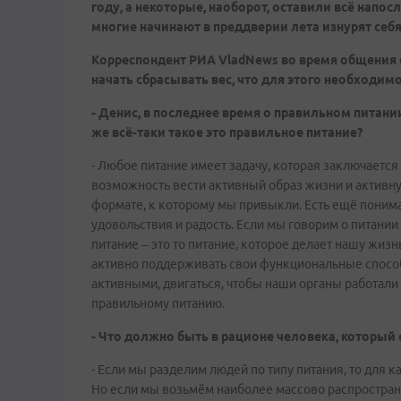
году, а некоторые, наоборот, оставили всё напос
многие начинают в преддверии лета изнурят се
Корреспондент РИА VladNews во время общения 
начать сбрасывать вес, что для этого необходим
- Денис, в последнее время о правильном питании
же всё-таки такое это правильное питание?
- Любое питание имеет задачу, которая заключается 
возможность вести активный образ жизни и активну
формате, к которому мы привыкли. Есть ещё понима
удовольствия и радость. Если мы говорим о питании 
питание – это то питание, которое делает нашу жизн
активно поддерживать свои функциональные способ
активными, двигаться, чтобы наши органы работали 
правильному питанию.
- Что должно быть в рационе человека, который 
- Если мы разделим людей по типу питания, то для 
Но если мы возьмём наиболее массово распространён