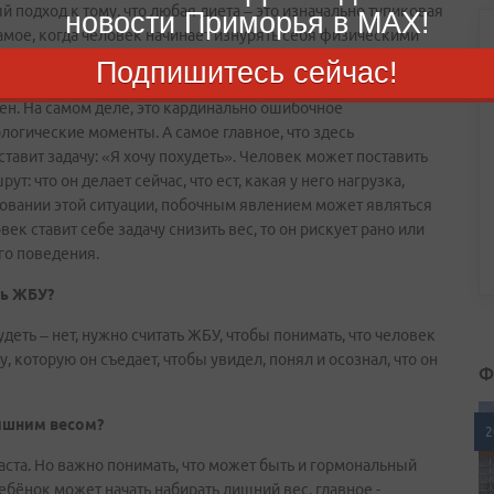
 подход к тому, что любая диета – это изначально тупиковая
новости Приморья в MAX!
амое, когда человек начинает изнурять себя физическими
век может снизить вес, если у него будет дефицит калорий.
Подпишитесь сейчас!
тить – 1500 калорий. Разница в 300 калорий непосредственно
жен. На самом деле, это кардинально ошибочное
хологические моменты. А самое главное, что здесь
ставит задачу: «Я хочу похудеть». Человек может поставить
: что он делает сейчас, что ест, какая у него нагрузка,
новании этой ситуации, побочным явлением может являться
ек ставит себе задачу снизить вес, то он рискует рано или
го поведения.
ть ЖБУ?
удеть – нет, нужно считать ЖБУ, чтобы понимать, что человек
, которую он съедает, чтобы увидел, понял и осознал, что он
Ф
лишним весом?
2
аста. Но важно понимать, что может быть и гормональный
ебёнок может начать набирать лишний вес, главное -