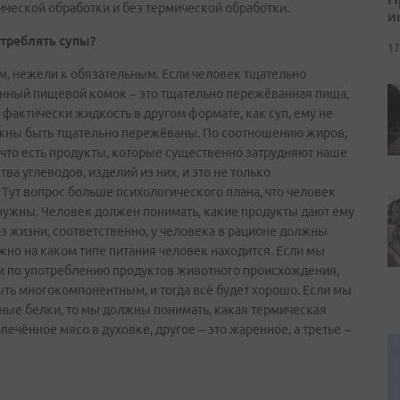
ческой обработки и без термической обработки.
и
отреблять супы?
17
вым, нежели к обязательным. Если человек тщательно
енный пищевой комок – это тщательно пережёванная пища,
фактически жидкость в другом формате, как суп, ему не
олжны быть тщательно пережёваны. По соотношению жиров,
 что есть продукты, которые существенно затрудняют наше
а углеводов, изделий из них, и это не только
 Тут вопрос больше психологического плана, что человек
 нужны. Человек должен понимать, какие продукты дают ему
аз жизни, соответственно, у человека в рационе должны
жно на каком типе питания человек находится. Если мы
ем по употреблению продуктов животного происхождения,
ыть многокомпонентным, и тогда всё будет хорошо. Если мы
ные белки, то мы должны понимать, какая термическая
печённое мясо в духовке, другое – это жаренное, а третье –