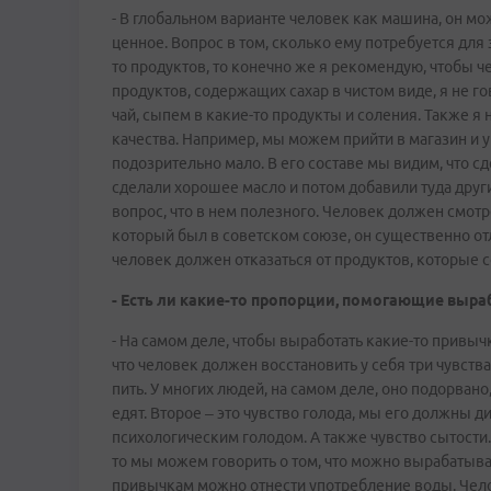
- В глобальном варианте человек как машина, он мо
ценное. Вопрос в том, сколько ему потребуется для 
то продуктов, то конечно же я рекомендую, чтобы ч
продуктов, содержащих сахар в чистом виде, я не г
чай, сыпем в какие-то продукты и соления. Также я
качества. Например, мы можем прийти в магазин и у
подозрительно мало. В его составе мы видим, что сд
сделали хорошее масло и потом добавили туда други
вопрос, что в нем полезного. Человек должен смотре
который был в советском союзе, он существенно отли
человек должен отказаться от продуктов, которые 
- Есть ли какие-то пропорции, помогающие выр
- На самом деле, чтобы выработать какие-то привыч
что человек должен восстановить у себя три чувства
пить. У многих людей, на самом деле, оно подорвано
едят. Второе – это чувство голода, мы его должн
психологическим голодом. А также чувство сытости.
то мы можем говорить о том, что можно вырабатыв
привычкам можно отнести употребление воды. Чело