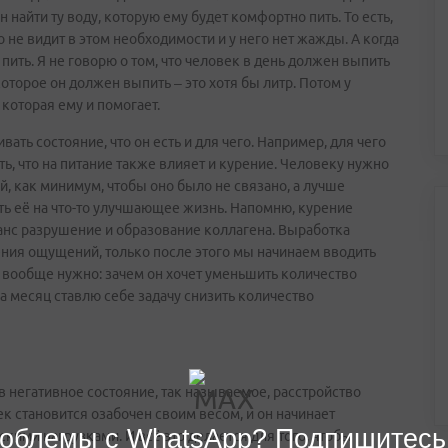
найти ту воду, которую ему будет комфортно пить. То есть,
то не видит в этом необходимости и у него нет жажды. А когда
ё пить. Я не говорю о том, что человек в день должен выпить
оторое он должен выпить – это хотя бы литр. Потом у
которая ему и помогает.
ть состояние, что он есть и для чего. Например, для чего
ь, что на питание также влияет и курение. Человеку нужно
й, как минимум, чтобы оно было не связано, а лучше
ть её на что-то улучшающее жизнь. Напомню, курение
анс разрушение и образование коллагена. Выработка
ния ощущений, только после этого мы начинаем вводить
 вообще нужно: зачем он хочет уменьшить количество
на месяц ставлю себе задачу снизить количество
в негативное состояние, так называемое, расстройство
ек становится озабочен своим весом, и он начинает
облемы с WhatsApp? Подпишитесь
кими нагрузками. И всё это делается для того, чтобы