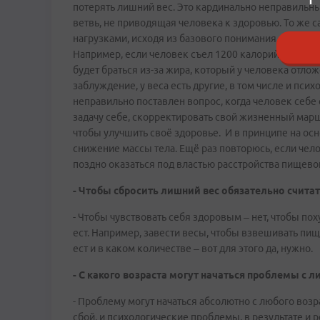
потерять лишний вес. Это кардинально неправильный
ветвь, не приводящая человека к здоровью. То же с
нагрузками, исходя из базового понимания, что чело
Например, если человек съел 1200 калорий, а потра
будет браться из-за жира, который у человека отло
заблуждение, у веса есть другие, в том числе и пси
неправильно поставлен вопрос, когда человек себе 
задачу себе, скорректировать свой жизненный маршрут
чтобы улучшить своё здоровье. И в принципе на ос
снижение массы тела. Ещё раз повторюсь, если челов
поздно оказаться под властью расстройства пищево
- Чтобы сбросить лишний вес обязательно счита
- Чтобы чувствовать себя здоровым – нет, чтобы пох
ест. Например, завести весы, чтобы взвешивать пищу
ест и в каком количестве – вот для этого да, нужно.
- С какого возраста могут начаться проблемы с 
- Проблему могут начаться абсолютно с любого возр
сбой, и психологические проблемы, в результате и р