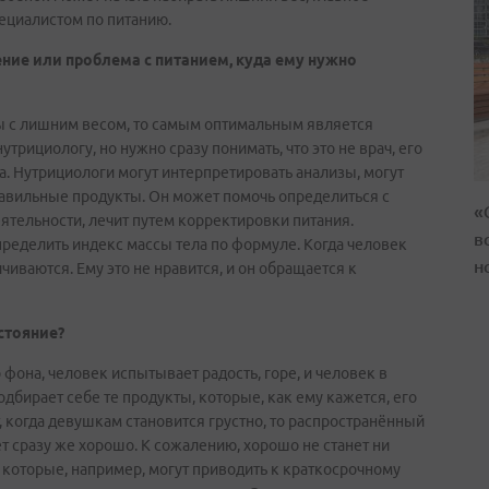
пециалистом по питанию.
рение или проблема с питанием, куда ему нужно
емы с лишним весом, то самым оптимальным является
утрициологу, но нужно сразу понимать, что это не врач, его
а. Нутрициологи могут интерпретировать анализы, могут
равильные продукты. Он может помочь определиться с
«
ятельности, лечит путем корректировки питания.
в
еделить индекс массы тела по формуле. Когда человек
н
ичиваются. Ему это не нравится, и он обращается к
стояние?
фона, человек испытывает радость, горе, и человек в
дбирает себе те продукты, которые, как ему кажется, его
 когда девушкам становится грустно, то распространённый
ет сразу же хорошо. К сожалению, хорошо не станет ни
 которые, например, могут приводить к краткосрочному