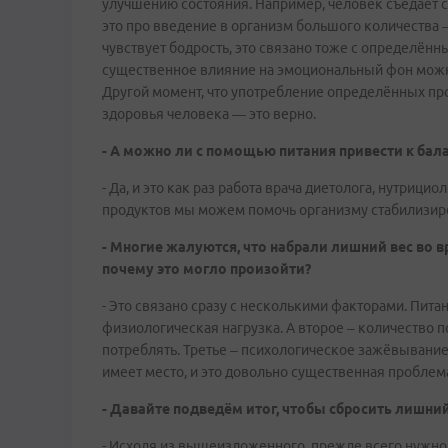
улучшению состояния. Например, человек съедает сл
это про введение в организм большого количества – 
чувствует бодрость, это связано тоже с определён
существенное влияние на эмоциональный фон можно
Другой момент, что употребление определённых пр
здоровья человека — это верно.
- А можно ли с помощью питания привести к ба
- Да, и это как раз работа врача диетолога, нутрици
продуктов мы можем помочь организму стабилизир
- Многие жалуются, что набрали лишний вес во в
почему это могло произойти?
- Это связано сразу с несколькими факторами. Пита
физиологическая нагрузка. А второе – количество 
потреблять. Третье – психологическое зажёвывание
имеет место, и это довольно существенная проблем
- Давайте подведём итог, чтобы сбросить лишний 
- Исходя из вышеизложенного, прежде всего нужно по