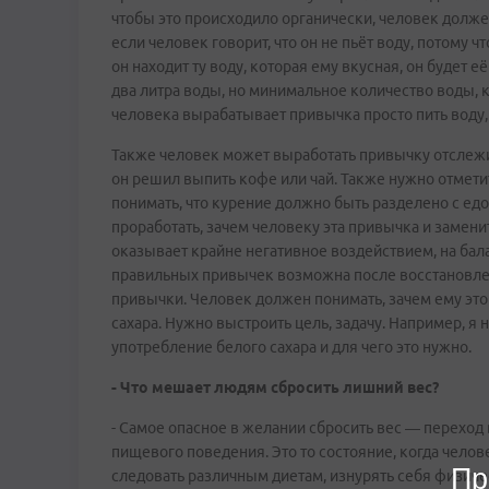
чтобы это происходило органически, человек должен 
если человек говорит, что он не пьёт воду, потому ч
он находит ту воду, которая ему вкусная, он будет е
два литра воды, но минимальное количество воды, к
человека вырабатывает привычка просто пить воду, 
Также человек может выработать привычку отслежива
он решил выпить кофе или чай. Также нужно отметит
понимать, что курение должно быть разделено с едо
проработать, зачем человеку эта привычка и замени
оказывает крайне негативное воздействием, на бал
правильных привычек возможна после восстановле
привычки. Человек должен понимать, зачем ему это
сахара. Нужно выстроить цель, задачу. Например, я 
употребление белого сахара и для чего это нужно.
- Что мешает людям сбросить лишний вес?
- Самое опасное в желании сбросить вес — переход 
пищевого поведения. Это то состояние, когда челов
Пр
следовать различным диетам, изнурять себя физичес