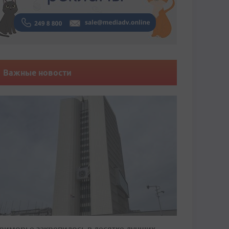
Важные новости
риморье закрепилось в десятке лучших