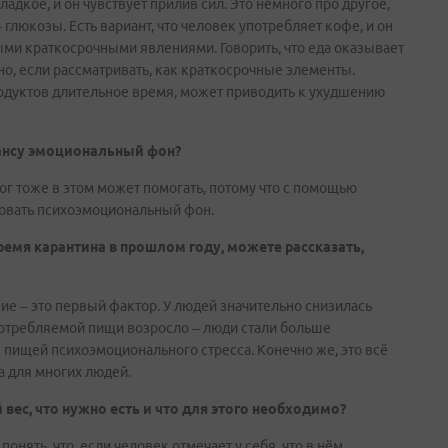
адкое, и он чувствует прилив сил. Это немного про другое,
глюкозы. Есть вариант, что человек употребляет кофе, и он
ными краткосрочными явлениями. Говорить, что еда оказывает
, если рассматривать, как краткосрочные элементы.
одуктов длительное время, может приводить к ухудшению
лансу эмоциональный фон?
олог тоже в этом может помогать, потому что с помощью
овать психоэмоциональный фон.
ремя карантина в прошлом году, можете рассказать,
ние – это первый фактор. У людей значительно снизилась
потребляемой пищи возросло – люди стали больше
 пищей психоэмоционального стресса. Конечно же, это всё
а для многих людей.
вес, что нужно есть и что для этого необходимо?
нять, что, если человек отмечает у себя, что в нём