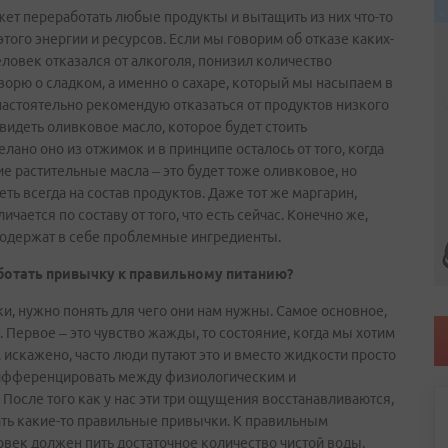
жет переработать любые продукты и вытащить из них что-то
этого энергии и ресурсов. Если мы говорим об отказе каких-
еловек отказался от алкоголя, понизил количество
оворю о сладком, а именно о сахаре, который мы насыпаем в
 настоятельно рекомендую отказаться от продуктов низкого
видеть оливковое масло, которое будет стоить
елано оно из отжимок и в принципе осталось от того, когда
е растительные масла – это будет тоже оливковое, но
ть всегда на состав продуктов. Даже тот же маргарин,
чается по составу от того, что есть сейчас. Конечно же,
содержат в себе проблемные ингредиенты.
аботать привычку к правильному питанию?
ки, нужно понять для чего они нам нужны. Самое основное,
. Первое – это чувство жажды, то состояние, когда мы хотим
, искажено, часто люди путают это и вместо жидкости просто
ы дифференцировать между физиологическим и
 После того как у нас эти три ощущения восстанавливаются,
ать какие-то правильные привычки. К правильным
век должен пить достаточное количество чистой воды,