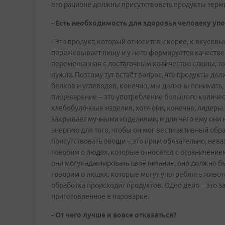
его рационе должны присутствовать продукты терми
- Есть необходимость для здоровья человеку уп
- Это продукт, который относится, скорее, к вкусо
пережевывает пищу и у него формируется качеств
перемешанная с достаточным количество слюны, то 
нужна. Поэтому тут встаёт вопрос, что продукты д
белков и углеводов, конечно, мы должны понимать,
пищеварение – это употребление большого количеств
хлебобулочные изделия, хотя они, конечно, лидеры.
закрывает мучными изделиями, и для чего ему они
энергию для того, чтобы он мог вести активный обр
присутствовать овощи – это прям обязательно, нева
говорим о людях, которые относятся с ограничени
они могут адаптировать своё питание, оно должно б
говорим о людях, которые могут употреблять живот
обработка происходит продуктов. Одно дело – это за
приготовленное в пароварке.
- От чего лучше и вовсе отказаться?