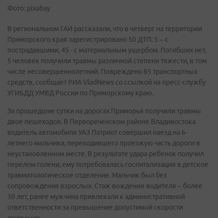
Фото: pixabay
В региональном ГАИ рассказали, что в четверг на территории
Приморского края зарегистрировано 50 ДТП: 5 – с
пострадавшими, 45 - с материальным ущербом. Погибших нет,
5 человек получили травмы различной степени тяжести, в том
числе несовершеннолетний. Повреждено 85 транспортных
средств, сообщает РИА VladNews со ссылкой на пресс-службу
УГИБДД УМВД России по Приморскому краю.
За прошедшие сутки на дорогах Приморья получили травмы
двое пешеходов. В Первореченском районе Владивостока
водитель автомобиля УАЗ Патриот совершил наезд на 6-
летнего мальчика, переходившего проезжую часть дороги в
неустановленном месте. В результате удара ребенок получил
перелом голени, ему потребовалась госпитализация в детское
травматологическое отделение. Мальчик был без
сопровождения взрослых. Стаж вождения водителя – более
30 лет, ранее мужчина привлекали к административной
ответственности за превышение допустимой скорости