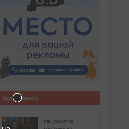
Другие новости
Как уходят из
 на
компаний во