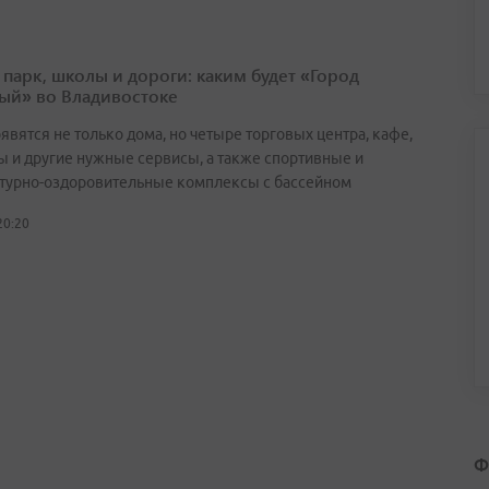
 парк, школы и дороги: каким будет «Город
ый» во Владивостоке
явятся не только дома, но четыре торговых центра, кафе,
ы и другие нужные сервисы, а также спортивные и
турно-оздоровительные комплексы с бассейном
20:20
Ф