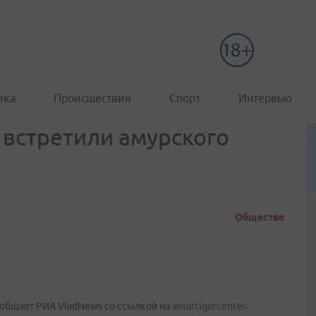
ика
Происшествия
Спорт
Интервью
встретили амурского
Общество
ообщает РИА VladNews со ссылкой на
amurtigercenter
.