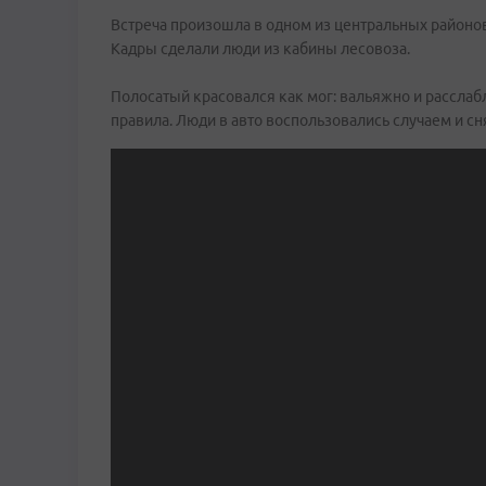
Встреча произошла в одном из центральных районо
Кадры сделали люди из кабины лесовоза.
⠀⠀⠀⠀⠀⠀⠀⠀⠀
Полосатый красовался как мог: вальяжно и расслаб
правила. Люди в авто воспользовались случаем и сн