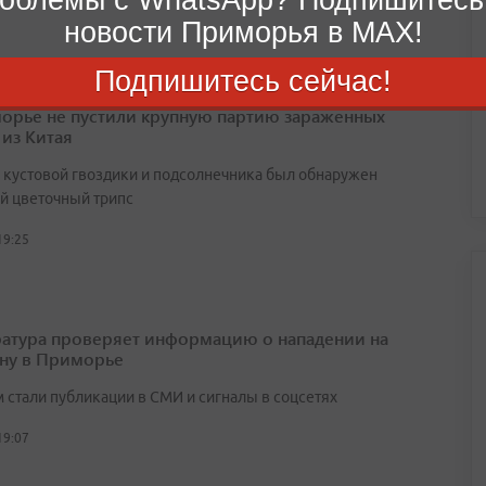
новости Приморья в MAX!
Подпишитесь сейчас!
орье не пустили крупную партию зараженных
 из Китая
х кустовой гвоздики и подсолнечника был обнаружен
й цветочный трипс
19:25
атура проверяет информацию о нападении на
ну в Приморье
 стали публикации в СМИ и сигналы в соцсетях
19:07