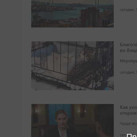
сегодня, 
Благот
во Вла
Мероприя
сегодня, 
Как ух
откров
Чаще вс
Пр
сегодня, 