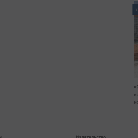
2
«
в
н
и
Издательство