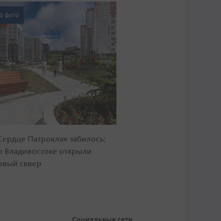
0 фото
Сердце Патрокла» забилось:
о Владивостоке открыли
овый сквер
Социальные сети