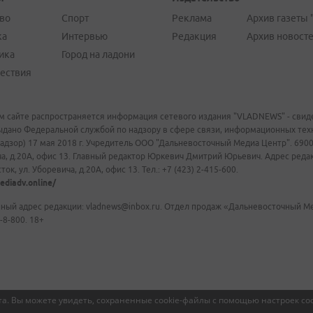
во
Спорт
Реклама
Архив газеты 
ка
Интервью
Редакция
Архив новост
ика
Город на ладони
ествия
м сайте распространяется информация сетевого издания "VLADNEWS" - свиде
ыдано Федеральной службой по надзору в сфере связи, информационных те
адзор) 17 мая 2018 г. Учредитель ООО "Дальневосточный Медиа Центр". 69009
а, д.20А, офис 13. Главный редактор Юркевич Дмитрий Юрьевич. Адрес редакц
ок, ул. Уборевича, д.20А, офис 13. Тел.: +7 (423) 2-415-600.
ediadv.online/
ный адрес редакции: vladnews@inbox.ru. Отдел продаж «Дальневосточный Мед
-8-800. 18+
а. Вы можете увидеть, сохраненные cookie-файлы с помощью настроек coo