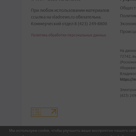
Общест
При любом использовании материалов
Полити
ссылка на vladnews.ru обязательна.
Коммерческий отдел 8 (423) 249-8800
Эконом
Происш
Политика обработки персональных данных
На данно
72742, в
(Роскомн
Уборевич
Владивост
https://m
Электрон
(423) 249
Мы используем cookie, чтобы улучшить ваше восприятие нашего сайт