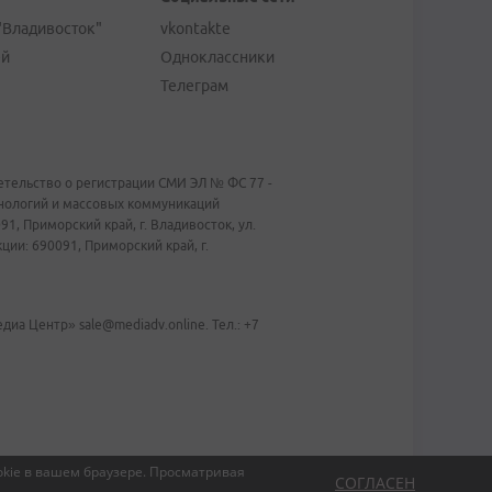
"Владивосток"
vkontakte
ей
Одноклассники
Телеграм
тельство о регистрации СМИ ЭЛ № ФС 77 -
хнологий и массовых коммуникаций
1, Приморский край, г. Владивосток, ул.
ии: 690091, Приморский край, г.
иа Центр» sale@mediadv.online. Тел.: +7
kie в вашем браузере.
Просматривая
СОГЛАСЕН