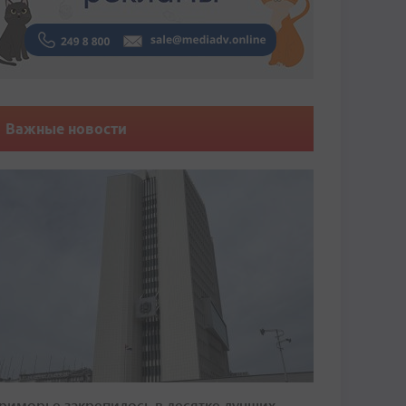
Важные новости
риморье закрепилось в десятке лучших