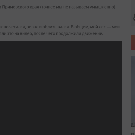
в Приморского края (точнее мы не называем умышленно).
лено чесался, зевал и облизывался. В общем, мой лес — мои
яли это на видео, после чего продолжили движение.
П