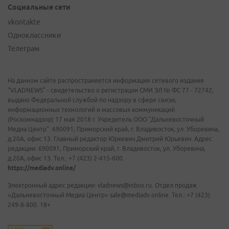
Социальные сети
vkontakte
Одноклассники
Телеграм
На данном сайте распространяется информация сетевого издания
"VLADNEWS" - свидетельство о регистрации СМИ ЭЛ № ФС 77 - 72742,
выдано Федеральной службой по надзору в сфере связи,
информационных технологий и массовых коммуникаций
(Роскомнадзор) 17 мая 2018 г. Учредитель ООО "Дальневосточный
Медиа Центр". 690091, Приморский край, г. Владивосток, ул. Уборевича,
д.20А, офис 13. Главный редактор Юркевич Дмитрий Юрьевич. Адрес
редакции: 690091, Приморский край, г. Владивосток, ул. Уборевича,
д.20А, офис 13. Тел.: +7 (423) 2-415-600.
https://mediadv.online/
Электронный адрес редакции: vladnews@inbox.ru. Отдел продаж
«Дальневосточный Медиа Центр» sale@mediadv.online. Тел.: +7 (423)
249-8-800. 18+