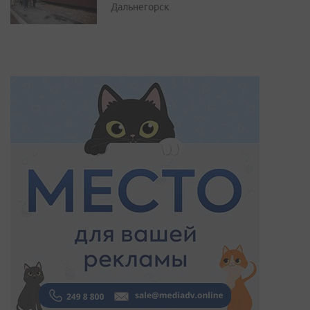
Дальнегорск