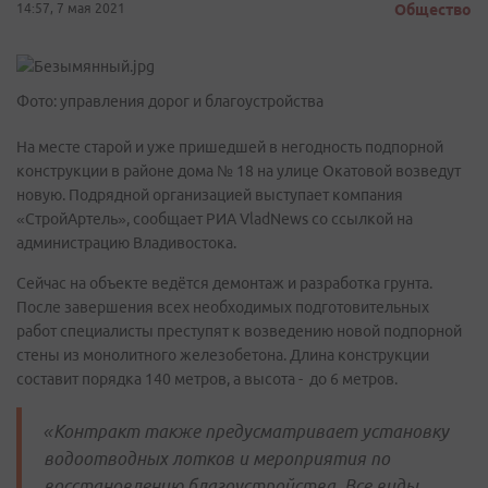
14:57, 7 мая 2021
Общество
Фото: управления дорог и благоустройства
На месте старой и уже пришедшей в негодность подпорной
конструкции в районе дома № 18 на улице Окатовой возведут
новую. Подрядной организацией выступает компания
«СтройАртель», сообщает РИА VladNews со ссылкой на
администрацию Владивостока.
Сейчас на объекте ведётся демонтаж и разработка грунта.
После завершения всех необходимых подготовительных
работ специалисты преступят к возведению новой подпорной
стены из монолитного железобетона. Длина конструкции
составит порядка 140 метров, а высота - до 6 метров.
«Контракт также предусматривает установку
водоотводных лотков и мероприятия по
восстановлению благоустройства. Все виды