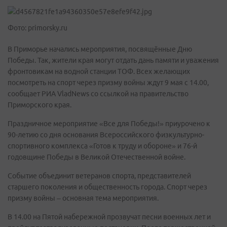
Фото: primorsky.ru
В Приморье начались мероприятия, посвящённые Дню
Победы. Так, жители края могут отдать дань памяти и уважения
фронтовикам на водной станции ТОФ. Всех желающих
посмотреть на спорт через призму войны ждут 9 мая с 14.00,
сообщает РИА VladNews со ссылкой на правительство
Приморского края.
Праздничное мероприятие «Все для Победы!» приурочено к
90-летию со дня основания Всероссийского физкультурно-
спортивного комплекса «Готов к труду и обороне» и 76-й
годовщине Победы в Великой Отечественной войне.
Событие объединит ветеранов спорта, представителей
старшего поколения и общественность города. Спорт через
призму войны – основная тема мероприятия.
В 14.00 на Пятой набережной прозвучат песни военных лет и