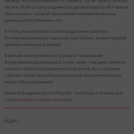
пройдут театрализованные постановки. После торжественной
части в 18.00 на сцену поднимется духовой оркестр МГУ имени
Невельского с часовой программой популярной музыки
военных и послевоенных лет.
В 19.00 для жителей и гостей города начнет работать
бесплатный кинотеатр под открытым небом с демонстрацией
любимых военных фильмов.
В финале мероприятия гости украсят бумажными
журавликами двухметровый глобус мира – как дань памяти и
отказа от любых вооруженных конфликтов. Все участники
события смогут попробовать огромный праздничный пирог
весом 180 килограммов.
Новости Владивостока в Telegram - постоянно в течение дня.
Подписывайтесь одним нажатием!