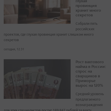
глухая
провинция
хранит много
секретов
Собрали пять
российских
проектов, где глухая провинция хранит слишком много
секретов
сегодня, 12:31
Рост вахтового
найма в России:
спрос на
сварщиков в
Приморье
вырос на 120%
Средний уровень
предлагаемого
вознаграждения
для этих специалистов достиг 189 847 рублей за вахту