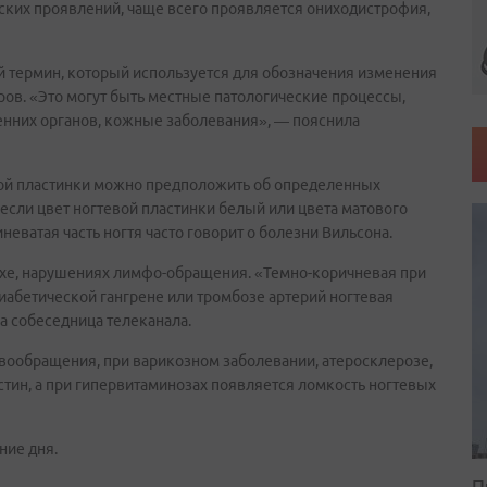
ских проявлений, чаще всего проявляется ониходистрофия,
й термин, который используется для обозначения изменения
ров. «Это могут быть местные патологические процессы,
нних органов, кожные заболевания», — пояснила
евой пластинки можно предположить об определенных
, если цвет ногтевой пластинки белый или цвета матового
иневатая часть ногтя часто говорит о болезни Вильсона.
ухе, нарушениях лимфо-обращения. «Темно-коричневая при
иабетической гангрене или тромбозе артерий ногтевая
а собеседница телеканала.
овообращения, при варикозном заболевании, атеросклерозе,
тин, а при гипервитаминозах появляется ломкость ногтевых
ние дня.
П