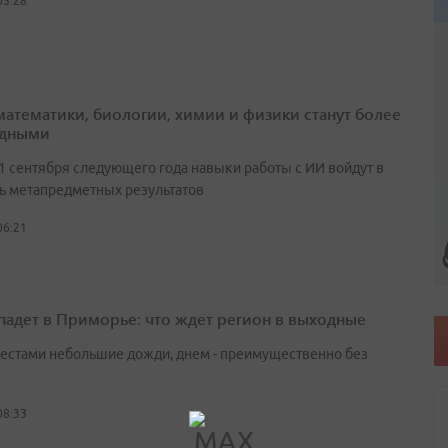
05:28
математики, биологии, химии и физики станут более
адными
 1 сентября следующего года навыки работы с ИИ войдут в
ь метапредметных результатов
06:21
падет в Приморье: что ждет регион в выходные
естами небольшие дожди, днем - преимущественно без
08:33