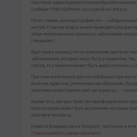
пластинок характеризуется разнообразием клиниче
сообщает РИА VladNews со ссылкой на Lenta.ru.
По ее словам, ониходистрофия это — собирательны
ногтей. К такому недугу может приводить ряд факто
обще-инфекционные процессы, заболевания внутре
специалист.
Врач также заявила, что по изменению цвета ногт
заболеваниях, которые могут быть у пациентов. Так
стекла, то у пациента может быть цирроз печени, а с
При этом желтоватый цвет ногтей бывает при желт
болезни Аддисона, рентгеновском облучении. При д
пластинка может менять цвет до черного», — сказал
Кроме того, при расстройстве периферического кр
плоскостопии может быть истончение ногтевых плас
пластин и тусклость.
Новости Владивостока в Telegram - постоянно в тече
Подписывайтесь одним нажатием!