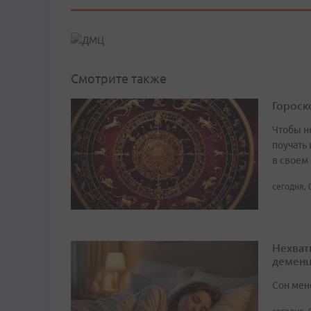
Смотрите также
Гороско
Чтобы не
поучать 
в своем
сегодня, 
Нехват
демен
Сон мен