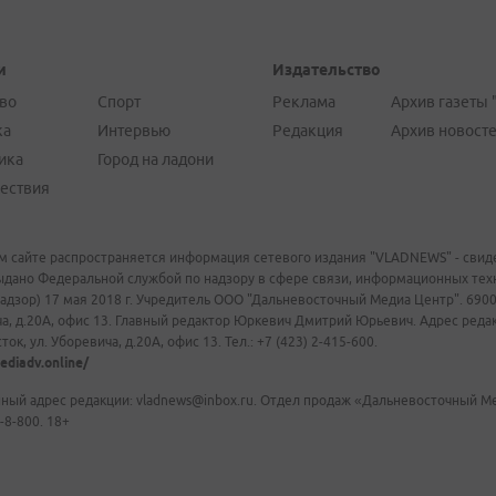
и
Издательство
во
Спорт
Реклама
Архив газеты 
ка
Интервью
Редакция
Архив новост
ика
Город на ладони
ествия
м сайте распространяется информация сетевого издания "VLADNEWS" - свиде
ыдано Федеральной службой по надзору в сфере связи, информационных те
адзор) 17 мая 2018 г. Учредитель ООО "Дальневосточный Медиа Центр". 69009
а, д.20А, офис 13. Главный редактор Юркевич Дмитрий Юрьевич. Адрес редакц
ок, ул. Уборевича, д.20А, офис 13. Тел.: +7 (423) 2-415-600.
ediadv.online/
ный адрес редакции: vladnews@inbox.ru. Отдел продаж «Дальневосточный Мед
-8-800. 18+