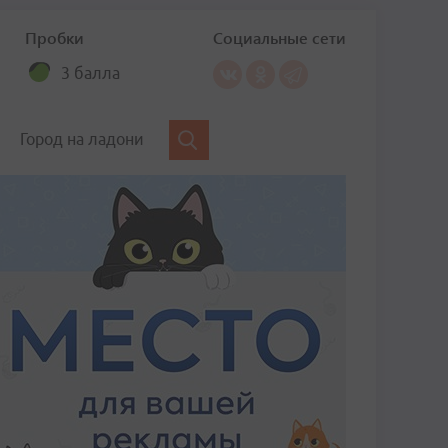
Пробки
Социальные сети
3 балла
Город на ладони