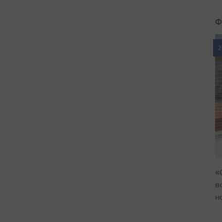
Ф
2
«
в
н