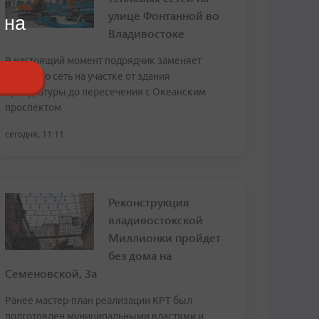
улице Фонтанной во
 на
Владивостоке
В настоящий момент подрядчик заменяет
тепловую сеть на участке от здания
прокуратуры до пересечения с Океанским
проспектом
сегодня, 11:11
Реконструкция
владивостокской
Миллионки пройдет
без дома на
Семеновской, 3а
Ранее мастер-план реализации КРТ был
подготовлен муниципальными властями и