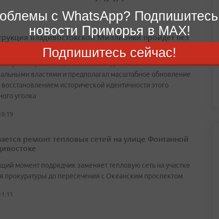
облемы с WhatsApp? Подпишитесь
новости Приморья в MAX!
трукция владивостокской Миллионки пройдет без
а Семеновской, 3а
Подпишитесь сейчас!
астер-план реализации КРТ был подготовлен
альными властями и предполагал масштабное обновление
с восстановлением исторической идентичности этого
ного уголка
10:19
ается ремонт тепловых сетей на улице Фонтанной
дивостоке
ящий момент подрядчик заменяет тепловую сеть на участке
ия прокуратуры до пересечения с Океанским проспектом
11:11