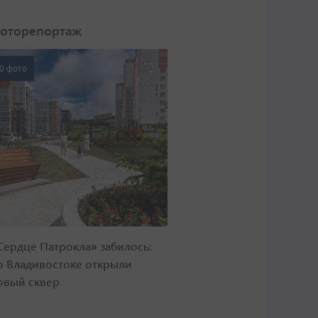
оторепортаж
0 фото
Сердце Патрокла» забилось:
о Владивостоке открыли
овый сквер