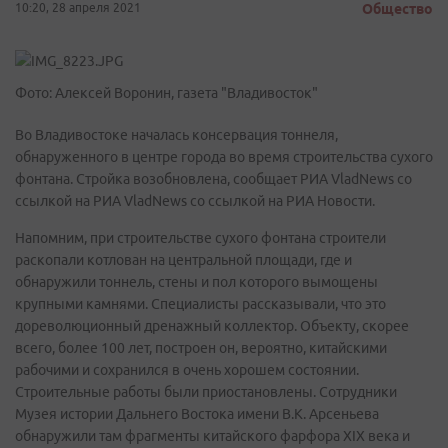
10:20, 28 апреля 2021
Общество
Фото: Алексей Воронин, газета "Владивосток"
Во Владивостоке началась консервация тоннеля,
обнаруженного в центре города во время строительства сухого
фонтана. Стройка возобновлена, сообщает РИА VladNews со
ссылкой на РИА VladNews со ссылкой на РИА Новости.
Напомним, при строительстве сухого фонтана строители
раскопали котлован на центральной площади, где и
обнаружили тоннель, стены и пол которого вымощены
крупными камнями. Специалисты рассказывали, что это
дореволюционный дренажный коллектор. Объекту, скорее
всего, более 100 лет, построен он, вероятно, китайскими
рабочими и сохранился в очень хорошем состоянии.
Строительные работы были приостановлены. Сотрудники
Музея истории Дальнего Востока имени В.К. Арсеньева
обнаружили там фрагменты китайского фарфора XIX века и