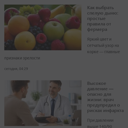
Как выбрать
спелую дыню:
простые
правила от
фермера
Яркий цвет и
сетчатый узор на
корке — главные
признаки зрелости
сегодня, 04:29
Высокое
давление —
опасно для
жизни: врач
предупредил о
рисках инфаркта
При давлении
выше 140/90