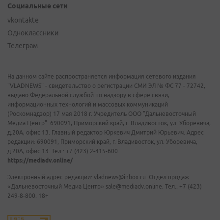
Социальные сети
vkontakte
Одноклассники
Телеграм
На данном сайте распространяется информация сетевого издания
"VLADNEWS" - свидетельство о регистрации СМИ ЭЛ № ФС 77 - 72742,
выдано Федеральной службой по надзору в сфере связи,
информационных технологий и массовых коммуникаций
(Роскомнадзор) 17 мая 2018 г. Учредитель ООО "Дальневосточный
Медиа Центр". 690091, Приморский край, г. Владивосток, ул. Уборевича,
д.20А, офис 13. Главный редактор Юркевич Дмитрий Юрьевич. Адрес
редакции: 690091, Приморский край, г. Владивосток, ул. Уборевича,
д.20А, офис 13. Тел.: +7 (423) 2-415-600.
https://mediadv.online/
Электронный адрес редакции: vladnews@inbox.ru. Отдел продаж
«Дальневосточный Медиа Центр» sale@mediadv.online. Тел.: +7 (423)
249-8-800. 18+