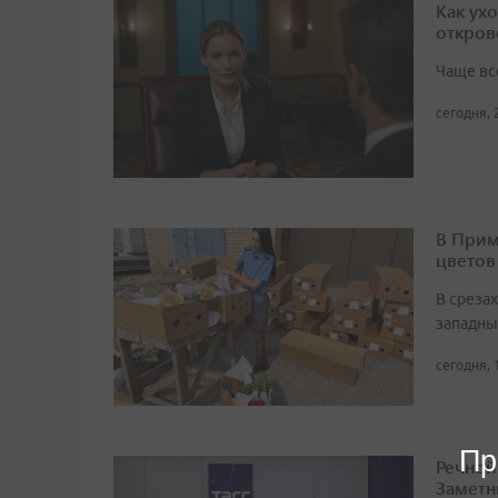
Как ух
откров
Чаще вс
сегодня, 
В Прим
цветов
В среза
западны
сегодня, 
Пр
Речной
Заметн