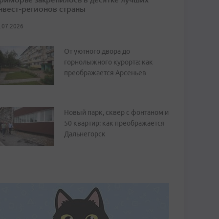
нвест-регионов страны
.07.2026
От уютного двора до
горнолыжного курорта: как
преображается Арсеньев
Новый парк, сквер с фонтаном и
50 квартир: как преображается
Дальнегорск