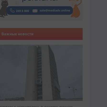
Важные новости
риморье закрепилось в десятке лучших