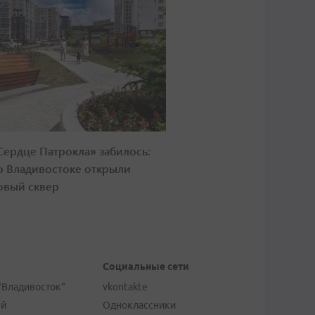
Сердце Патрокла» забилось:
о Владивостоке открыли
овый сквер
Социальные сети
"Владивосток"
vkontakte
ей
Одноклассники