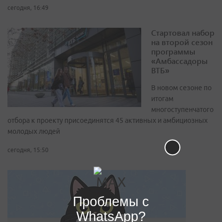
сегодня, 16:49
Стартовал набор
на второй сезон
программы
«Амбассадоры
ВТБ»
В новом сезоне по
итогам
многоступенчатого
отбора к проекту присоединятся 45 активных и амбициозных
молодых людей
сегодня, 15:50
Проблемы с
WhatsApp?