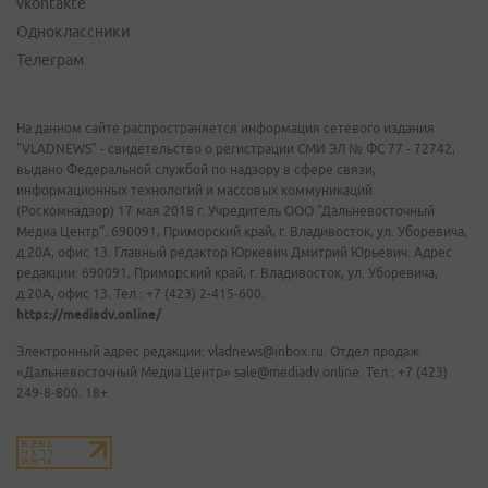
vkontakte
Одноклассники
Телеграм
На данном сайте распространяется информация сетевого издания
"VLADNEWS" - свидетельство о регистрации СМИ ЭЛ № ФС 77 - 72742,
выдано Федеральной службой по надзору в сфере связи,
информационных технологий и массовых коммуникаций
(Роскомнадзор) 17 мая 2018 г. Учредитель ООО "Дальневосточный
Медиа Центр". 690091, Приморский край, г. Владивосток, ул. Уборевича,
д.20А, офис 13. Главный редактор Юркевич Дмитрий Юрьевич. Адрес
редакции: 690091, Приморский край, г. Владивосток, ул. Уборевича,
д.20А, офис 13. Тел.: +7 (423) 2-415-600.
https://mediadv.online/
Электронный адрес редакции: vladnews@inbox.ru. Отдел продаж
«Дальневосточный Медиа Центр» sale@mediadv.online. Тел.: +7 (423)
249-8-800. 18+