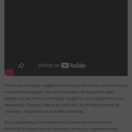
На глазах молодых людей стало плохо обычному посетителю, и
он упал посередине торгового центра. Не прошло и пары
минут, как несколько молодых людей тут же подошли и стали
оказывать помощь. Никто не хватался за телефон, никто не
смеялся - люди просто пытались помочь.
Этот социальный эксперимент устроил местный житель
Евгений, который решил доказать всем, что современную