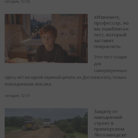
сегодня, 12:32
«Извините,
профессор, но
вы ошиблись»:
тест, который
заставит
покраснеть
Этот тест создан
для
самоуверенных:
здесь нет ни одной заумной цитаты из Достоевского, только
повседневная лексика
сегодня, 12:31
Защиту от
наводнений
строят в
приморском
Лесозаводске