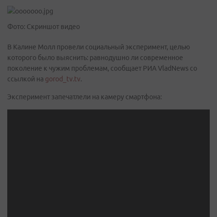
Фото: Скриншот видео
В Калине Молл провели социальный эксперимент, целью
которого было выяснить: равнодушно ли современное
поколение к чужим проблемам, сообщает РИА VladNews со
ссылкой на
gorod_tv.tv
.
Эксперимент запечатлели на камеру смартфона: