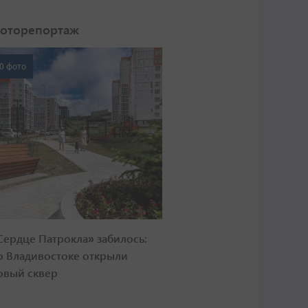
оторепортаж
0 фото
Сердце Патрокла» забилось:
о Владивостоке открыли
овый сквер