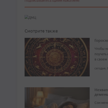
Подписывайтесь одним нажатием!
Смотрите также
Гороско
Чтобы не
поучать 
в своем
сегодня, 
Нехват
демен
Сон мен