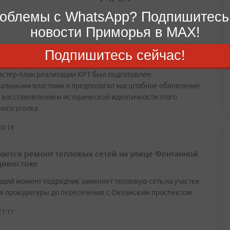
облемы с WhatsApp? Подпишитесь
новости Приморья в MAX!
трукция владивостокской Миллионки пройдет без
Подпишитесь сейчас!
а Семеновской, 3а
астер-план реализации КРТ был подготовлен
альными властями и предполагал масштабное обновление
с восстановлением исторической идентичности этого
ного уголка
10:19
ается ремонт тепловых сетей на улице Фонтанной
дивостоке
ящий момент подрядчик заменяет тепловую сеть на участке
ия прокуратуры до пересечения с Океанским проспектом
11:11