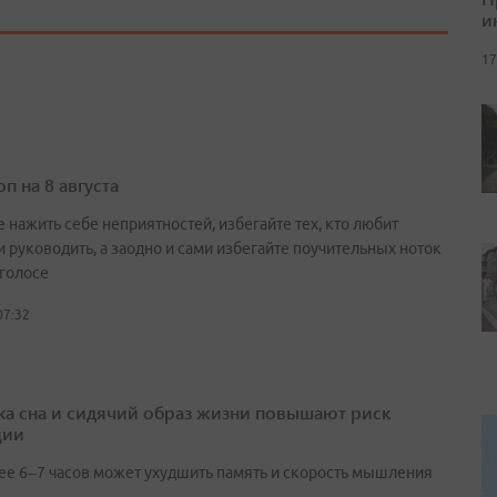
и
17
п на 8 августа
 нажить себе неприятностей, избегайте тех, кто любит
и руководить, а заодно и сами избегайте поучительных ноток
 голосе
07:32
ка сна и сидячий образ жизни повышают риск
ции
ее 6–7 часов может ухудшить память и скорость мышления