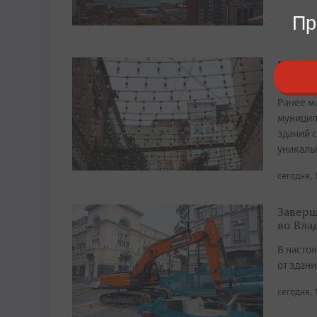
Пр
Реконс
дома н
Ранее м
муницип
зданий 
уникаль
сегодня, 
Заверш
во Вла
В насто
от здан
сегодня, 