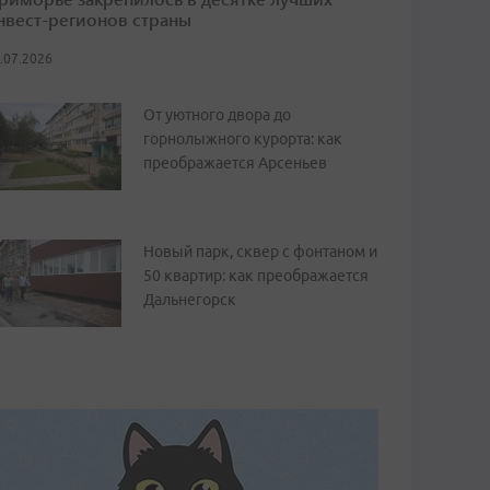
нвест-регионов страны
.07.2026
От уютного двора до
горнолыжного курорта: как
преображается Арсеньев
Новый парк, сквер с фонтаном и
50 квартир: как преображается
Дальнегорск