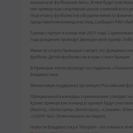
юношеская футбольная лига». В нем будут участвов
них приморская спортивная школа олимпийского ре
Подготовку футболистов обсудили министр физичес
представители команд-участниц, сообщает РИА Vlad
Турнир стартует в конце мая 2021 года. Соревнова
года рождения проведут двухкруговой турнир. Побе
Министр спорта Приморья считает, что Дальневосто
футбола. Детей-футболистов в крае станет больше.
В Приморье матчи проведут на стадионах «Локомоти
Владивостоке.
Финансовую поддержку организует Российский фут
Официальный календарь соревнования утвердят на 
Кроме приморских команд в турнире будут участво
(Якутск), «Белогорец» (Белогорск), «Сахалин» (Юж
«СШОР №2» (Комсомольск-на-Амуре).
Новости Владивостока в Telegram - постоянно в тече