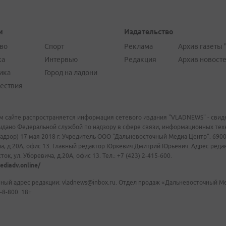
и
Издательство
во
Спорт
Реклама
Архив газеты 
ка
Интервью
Редакция
Архив новост
ика
Город на ладони
ествия
м сайте распространяется информация сетевого издания "VLADNEWS" - свиде
ыдано Федеральной службой по надзору в сфере связи, информационных те
адзор) 17 мая 2018 г. Учредитель ООО "Дальневосточный Медиа Центр". 69009
а, д.20А, офис 13. Главный редактор Юркевич Дмитрий Юрьевич. Адрес редакц
ок, ул. Уборевича, д.20А, офис 13. Тел.: +7 (423) 2-415-600.
ediadv.online/
ный адрес редакции: vladnews@inbox.ru. Отдел продаж «Дальневосточный Мед
-8-800. 18+