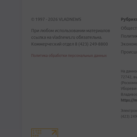
© 1997 - 2026 VLADNEWS
Рубрик
Общест
При любом использовании материалов
Полити
ссылка на vladnews.ru обязательна.
Коммерческий отдел 8 (423) 249-8800
Эконом
Происш
Политика обработки персональных данных
На данно
72742, в
(Роскомн
Уборевич
Владивост
https://m
Электрон
(423) 249