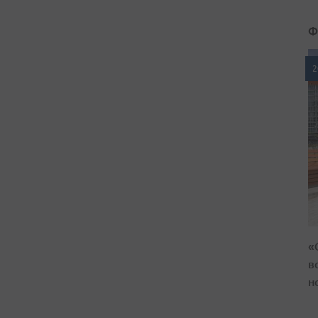
Ф
2
«
в
н