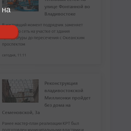
улице Фонтанной во
 на
Владивостоке
В настоящий момент подрядчик заменяет
тепловую сеть на участке от здания
прокуратуры до пересечения с Океанским
проспектом
сегодня, 11:11
Реконструкция
владивостокской
Миллионки пройдет
без дома на
Семеновской, 3а
Ранее мастер-план реализации КРТ был
подготовлен муниципальными властями и