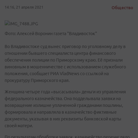
14:16, 21 апреля 2021
Общество
Фото: Алексей Воронин газета "Владивосток"
Во Владивостоке суд вынес приговор по уголовному делу в
отношении бывшего специалиста центра финансового
обеспечения полиции по Приморскому краю. Её признали
виновным в мошенничестве с использованием служебного
положения, сообщает РИА VladNews со ссылкой на
прокуратуру Приморского края.
Женщина четыре года «высасывала» деньги из управления
федерального казначейства. Она подделывала заявки на
возвращение излишне уплаченной гражданами пошлины,
формировала и направляла в казначейство фиктивные
документы, указывая в них реквизиты банковской карты
своей матери.
По результатам обработки заявок, казначейство перечисляло