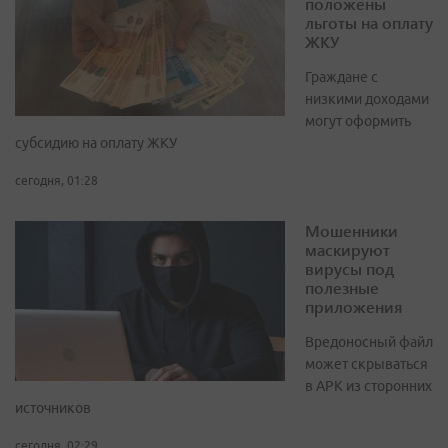
положены
льготы на оплату
ЖКУ
Граждане с
низкими доходами
могут оформить
субсидию на оплату ЖКУ
сегодня, 01:28
Мошенники
маскируют
вирусы под
полезные
приложения
Вредоносный файл
может скрываться
в APK из сторонних
источников
сегодня, 02:29