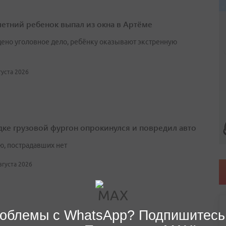
етний ребенок выпал из окна в Артёме
ено уголовное дело, ребёнку оказывают экстренную
вгуста 2026
дке грузовой фургон опрокинулся и повредил авто
ю, пострадавших нет
августа 2026
облемы с WhatsApp? Подпишитесь