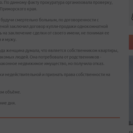
. По данному факту прокуратура организовала проверку,
 Приморского края.
, будучи смертельно больным, по договоренности с
женой заключил договор купли-продажи однокомнатной
 на заключение сделки от своего имени, не понимая ее
 и мужу.
года женщина думала, что является собственником квартиры,
накомых людей. Она потребовала от родственников -
законное недвижимое имущество, но получила отказ.
ки недействительной и признать права собственности на
ом объёме.
ние дня.
П