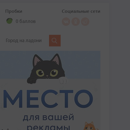
Пробки
Социальные сети
0 баллов
Город на ладони