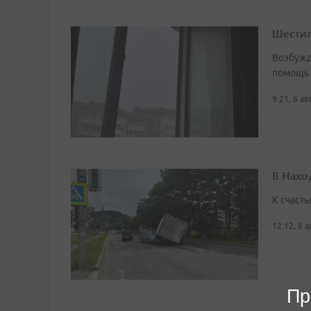
Шестил
Возбужд
помощь
9:21, 6 а
В Нахо
К счасть
12:12, 6 
Пр