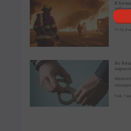
В Боль
заброш
Общая п
11:16, 6 
Во Вла
наркот
Малолет
передан
9:48, 7 а