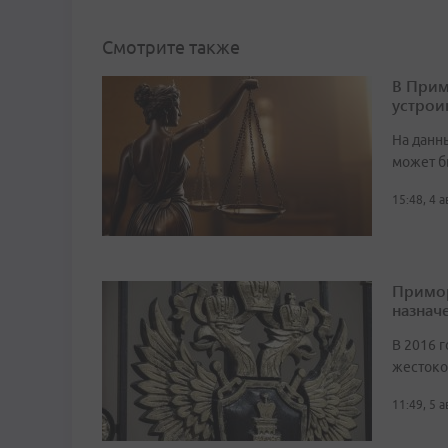
Смотрите также
В Прим
устрои
На данн
может б
15:48, 4 
Примор
назначе
В 2016 г
жестоко
11:49, 5 