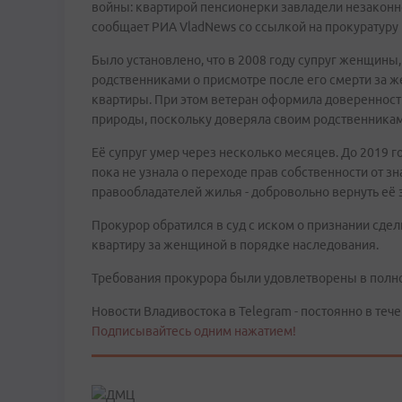
войны: квартирой пенсионерки завладели незаконно
сообщает РИА VladNews со ссылкой на прокуратуру
Было установлено, что в 2008 году супруг женщины
родственниками о присмотре после его смерти за 
квартиры. При этом ветеран оформила доверенность
природы, поскольку доверяла своим родственникам
Её супруг умер через несколько месяцев. До 2019 
пока не узнала о переходе прав собственности от з
правообладателей жилья - добровольно вернуть её 
Прокурор обратился в суд с иском о признании сдел
квартиру за женщиной в порядке наследования.
Требования прокурора были удовлетворены в полн
Новости Владивостока в Telegram - постоянно в тече
Подписывайтесь одним нажатием!