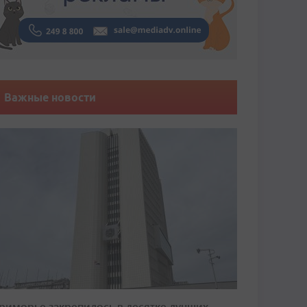
Важные новости
риморье закрепилось в десятке лучших