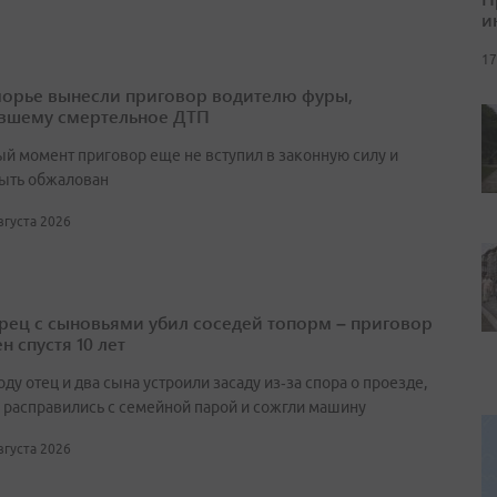
и
17
орье вынесли приговор водителю фуры,
вшему смертельное ДТП
ый момент приговор еще не вступил в законную силу и
ыть обжалован
августа 2026
ец с сыновьями убил соседей топорм – приговор
н спустя 10 лет
оду отец и два сына устроили засаду из‑за спора о проезде,
 расправились с семейной парой и сожгли машину
августа 2026