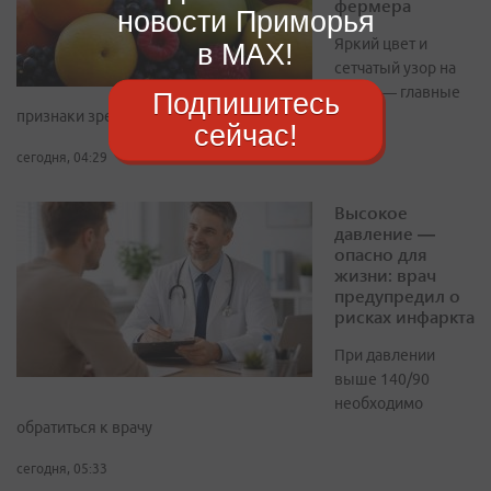
фермера
новости Приморья
Яркий цвет и
в MAX!
сетчатый узор на
корке — главные
Подпишитесь
признаки зрелости
сейчас!
сегодня, 04:29
Высокое
давление —
опасно для
жизни: врач
предупредил о
рисках инфаркта
При давлении
выше 140/90
необходимо
обратиться к врачу
сегодня, 05:33