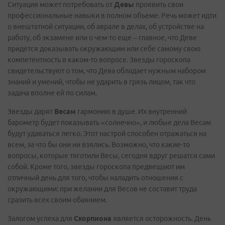
Ситуация может потребовать от
Девы
проявить свои
профессиональные навыки в полном объеме. Речь может идти
о внештатной ситуации, об аврале в делах, об устройстве на
работу, об экзамене или о чем-то еще – главное, что Деве
придется доказывать окружающим или себе самому свою
компетентность в каком-то вопросе. Звезды гороскопа
свидетельствуют о том, что Дева обладает нужным набором
знаний и умений, чтобы не ударить в грязь лицом, так что
задача вполне ей по силам.
Звезды дарят
Весам
гармонию в душе. Их внутренний
барометр будет показывать «солнечно», и любые дела Весам
будут удаваться легко. Этот настрой способен отражаться на
всем, за что бы они ни взялись. Возможно, что какие-то
вопросы, которые тяготили Весы, сегодня вдруг решатся сами
собой. Кроме того, звезды гороскопа предвещают им
отличный день для того, чтобы наладить отношения с
окружающими: при желании для Весов не составит труда
сразить всех своим обаянием.
Залогом успеха для
Скорпиона
является осторожность. День