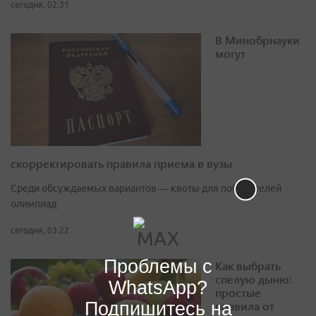
сегодня, 02:31
В Минобрнауки
могут
скорректировать правила приема в вузы
Среди обсуждаемых вариантов — квоты для победителей
олимпиад
сегодня, 03:22
Проблемы с
Как выбрать
спелую дыню:
WhatsApp?
простые
Подпишитесь на
правила от