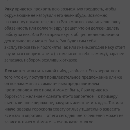
Раку
придется проявить всю возможную твердость, чтобы
окружающие не нагрузили его чем-нибудь. Возможно,
начальству покажется, что на Рака можно взвалить еще одну
обязанность или коллеги вдруг решат, что он должен делать
работу за них. Или Рака привлекут к общественно-полезной
деятельности; а может быть, Рак будет сам себя
эксплуатировать и подгонять! Так или иначе,сегодня Раку стоит
научиться говорить «нет» (в том числе и себе самому), заранее
запасаясь набором вежливых отказов.
Лев
может испытать какой-нибудь соблазн. Есть вероятность
того, что ему поступит привлекательное предложение или же
он познакомится с симпатичным представителем
противоположного пола. А может быть, Льву придется
бороться с желанием сделать что-то запретное – к примеру,
съесть лишнее пирожное, закурить или ответить «да». Так или
иначе, звезды гороскопа советуют Льву тщательно взвесить
все «за» и «против» – от его сегодняшнего решения может не
зависеть ничего. А может – очень даже многое.