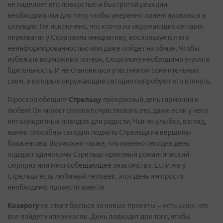
не наделяет его ловкостью и быстротой реакции,
необходимыми для того, чтобы уверенно ориентироваться в
ситуации. Не исключено, что кто-то из окружающих сегодня
перехватит у Скорпиона инициативу, воспользуется его
неинформированностью или даже пойдет на обман. Чтобы
избежать возможных потерь, Скорпиону необходимо утроить
бдительность. И не становиться участником сомнительных
схем, в которые окружающие сегодня попробуют его втянуть.
Гороскоп обещает
Стрельцу
прекрасный день гармонии и
любви! Он может сполна почувствовать это, даже если у него
нет конкретных поводов для радости. Чья-то улыбка, взгляд,
намек способны сегодня поднять Стрельца на вершины
блаженства. Возможно также, что именно сегодня день
подарит одинокому Стрельцу приятный романтический
сюрприз или многообещающее знакомство. Если же у
Стрельца есть любимый человек, этот день им просто
необходимо провести вместе.
Козерогу
не стоит браться за новые проекты – есть шанс, что
все пойдет наперекосяк. День подходит для того, чтобы