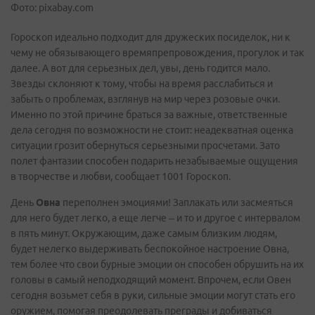
Фото: pixabay.com
Гороскоп идеально подходит для дружеских посиделок, ни к
чему не обязывающего времяпрепровождения, прогулок и так
далее. А вот для серьезных дел, увы, день годится мало.
Звезды склоняют к тому, чтобы на время расслабиться и
забыть о проблемах, взглянув на мир через розовые очки.
Именно по этой причине браться за важные, ответственные
дела сегодня по возможности не стоит: неадекватная оценка
ситуации грозит обернуться серьезными просчетами. Зато
полет фантазии способен подарить незабываемые ощущения
в творчестве и любви, сообщает 1001 Гороскоп.
День
Овна
переполнен эмоциями! Заплакать или засмеяться
для него будет легко, а еще легче – и то и другое с интервалом
в пять минут. Окружающим, даже самым близким людям,
будет нелегко выдерживать беспокойное настроение Овна,
тем более что свои бурные эмоции он способен обрушить на их
головы в самый неподходящий момент. Впрочем, если Овен
сегодня возьмет себя в руки, сильные эмоции могут стать его
оружием, помогая преодолевать преграды и добиваться