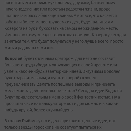
посвятить его любимому человеку, друзьям, блаженному
ничегонеделанию или простым радостям жизни, вроде
шоппинга и расслабляющей ванны. А вот все, что касается
работы и более-менее трудоемких дел, будет валиться у
Козерога из рук и буксовать на самом неожиданном месте.
Именно поэтому звезды гороскопа советуют Козерогу сегодня
заняться тем, что будет получаться у него лучше всего: просто
жить и радоваться жизни.
Водолей
будет отличным оратором: для него не составит
большого труда убедить окружающих в своей правоте или
увлечь какой-нибудь авантюрной идеей. Энтузиазм Водолея
будет заразительным, и пусть он порой склонен
преувеличивать, делать поспешные выводы и принимать
желаемое за действительное – что ж? Сегодня идеи Водолея
будут привлекательны именно своей фантастичностью. Ну а
просчитать все на калькуляторе «от и до» можно и в какой-
нибудь другой, более скучный день.
В голову
Рыб
могут то и дело приходить ценные идеи, вот
только звезды гороскопа не советуют пытаться их