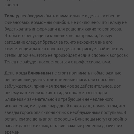
своего.
Тельцу
необходимо быть внимательнее в делах, особенно
финансовых: возможны ошибки. Не исключено, что Тельцу не
будет хватать информации для решения каких-то вопросов.
Чтобы его репутация и кошелек не пострадали, Тельцу
сегодняне следует браться за то, что находится вне его
компетенции: даже в простых делах он рискует зайти не в ту
степь! Впрочем, этого не произойдет, если в спорных вопросах
Телец не забудет посоветоваться с профессионалами.
День, когда
Близнецам
не стоит принимать любые важные
решения или делать ответственные шаги: они способны
заблуждаться, принимая желаемое за действительное. Вот
почему даже если какая-то идея покажется сегодня
Близнецам замечательной и требующей немедленного
исполнения, им лучше пару дней подождать, помня о том, что
звезды гороскопа склоняют их к необдуманным поступкам. В
остальном же день вполне хорош – Близнецы могут спокойно
наслаждаться жизнью, оставив важные решения до лучших
времен.