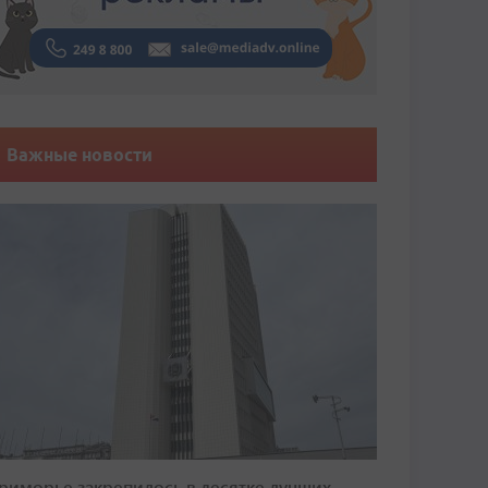
Важные новости
риморье закрепилось в десятке лучших