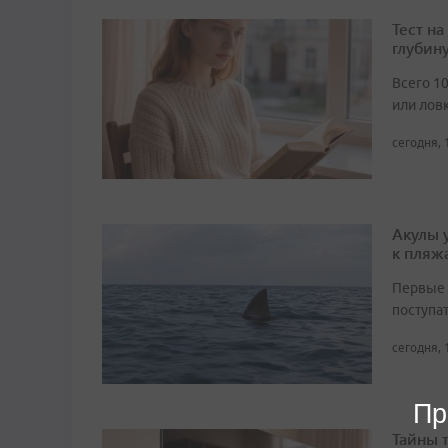
Тест н
глубин
Всего 1
или лов
сегодня, 
Акулы 
к пляж
Первые 
поступа
сегодня, 
Пр
Тайны 