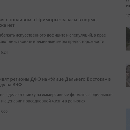
и
17
ия с топливом в Приморье: запасы в норме,
жа нет
збежать искусственного дефицита и спекуляций, в крае
ают действовать временные меры предосторожности
16:24
ивят регионы ДФО на «Улице Дальнего Востока» в
оду на ВЭФ
ны сделают ставку на иммерсивные форматы, социальные
 и сценарии повседневной жизни в регионах
15:22