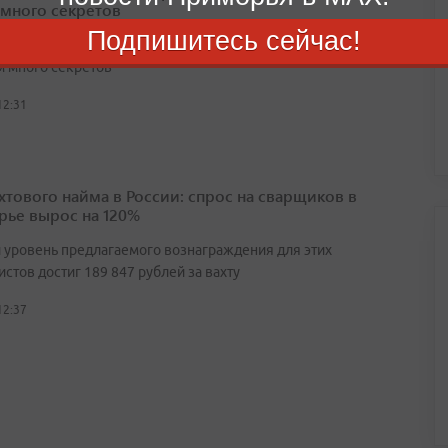
 много секретов
Подпишитесь сейчас!
пять российских проектов, где глухая провинция хранит
 много секретов
12:31
ахтового найма в России: спрос на сварщиков в
ье вырос на 120%
 уровень предлагаемого вознаграждения для этих
стов достиг 189 847 рублей за вахту
12:37