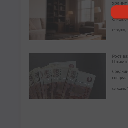
хранит
Собрали 
слишком
сегодня, 
Рост в
Примор
Средний
специали
сегодня, 