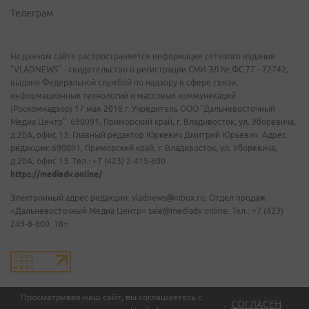
Телеграм
На данном сайте распространяется информация сетевого издания
"VLADNEWS" - свидетельство о регистрации СМИ ЭЛ № ФС 77 - 72742,
выдано Федеральной службой по надзору в сфере связи,
информационных технологий и массовых коммуникаций
(Роскомнадзор) 17 мая 2018 г. Учредитель ООО "Дальневосточный
Медиа Центр". 690091, Приморский край, г. Владивосток, ул. Уборевича,
д.20А, офис 13. Главный редактор Юркевич Дмитрий Юрьевич. Адрес
редакции: 690091, Приморский край, г. Владивосток, ул. Уборевича,
д.20А, офис 13. Тел.: +7 (423) 2-415-600.
https://mediadv.online/
Электронный адрес редакции: vladnews@inbox.ru. Отдел продаж
«Дальневосточный Медиа Центр» sale@mediadv.online. Тел.: +7 (423)
249-8-800. 18+
Просматривая наш сайт, вы соглашаетесь с
СОГЛАСЕН