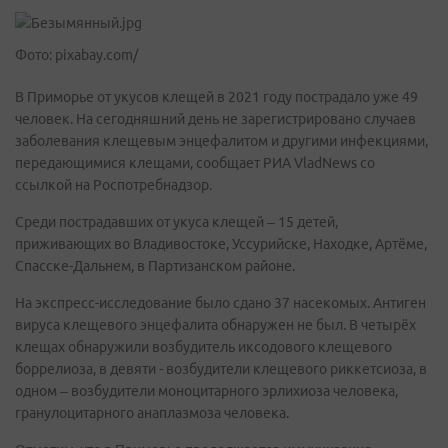
Фото: pixabay.com/
В Приморье от укусов клещей в 2021 году пострадало уже 49
человек. На сегодняшний день не зарегистрировано случаев
заболевания клещевым энцефалитом и другими инфекциями,
передающимися клещами, сообщает РИА VladNews со
ссылкой на Роспотребнадзор.
Среди пострадавших от укуса клещей – 15 детей,
приживающих во Владивостоке, Уссурийске, Находке, Артёме,
Спасске-Дальнем, в Партизанском районе.
На экспресс-исследование было сдано 37 насекомых. Антиген
вируса клещевого энцефалита обнаружен не был. В четырёх
клещах обнаружили возбудитель иксодового клещевого
боррелиоза, в девяти - возбудители клещевого риккетсиоза, в
одном – возбудители моноцитарного эрлихиоза человека,
гранулоцитарного анаплазмоза человека.