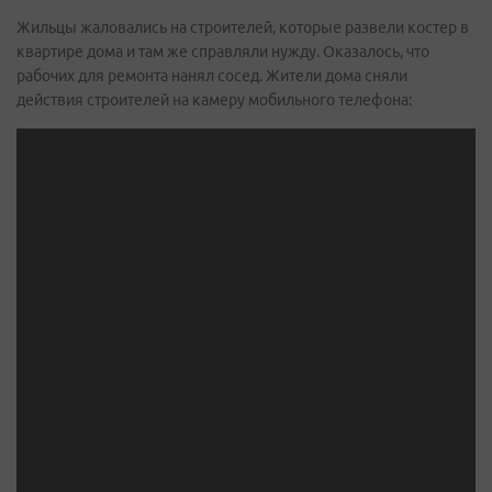
Жильцы жаловались на строителей, которые развели костер в
квартире дома и там же справляли нужду. Оказалось, что
рабочих для ремонта нанял сосед. Жители дома сняли
действия строителей на камеру мобильного телефона: