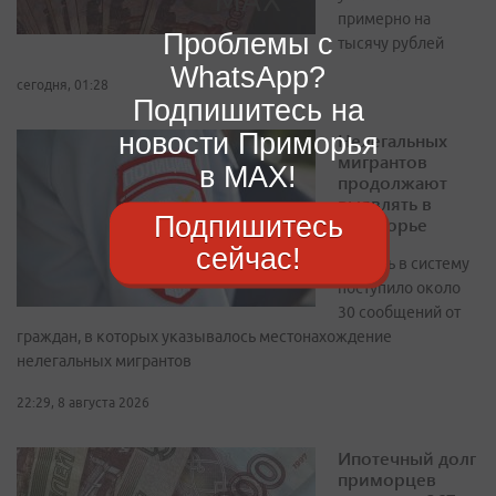
примерно на
Проблемы с
тысячу рублей
WhatsApp?
сегодня, 01:28
Подпишитесь на
новости Приморья
Нелегальных
мигрантов
в MAX!
продолжают
выявлять в
Подпишитесь
Приморье
сейчас!
За июль в систему
поступило около
30 сообщений от
граждан, в которых указывалось местонахождение
нелегальных мигрантов
22:29, 8 августа 2026
Ипотечный долг
приморцев