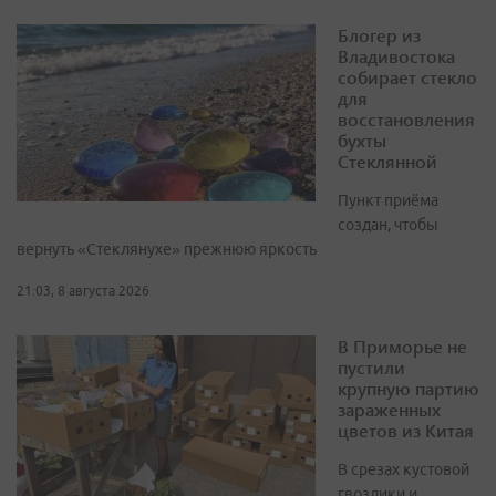
Блогер из
Владивостока
собирает стекло
для
восстановления
бухты
Стеклянной
Пункт приёма
создан, чтобы
вернуть «Стеклянухе» прежнюю яркость
21:03, 8 августа 2026
В Приморье не
пустили
крупную партию
зараженных
цветов из Китая
В срезах кустовой
гвоздики и