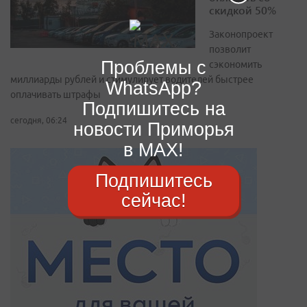
скидкой 50%
Законопроект
позволит
Проблемы с
сэкономить
миллиарды рублей и стимулирует водителей быстрее
WhatsApp?
оплачивать штрафы
Подпишитесь на
сегодня, 06:24
новости Приморья
в MAX!
Подпишитесь
сейчас!