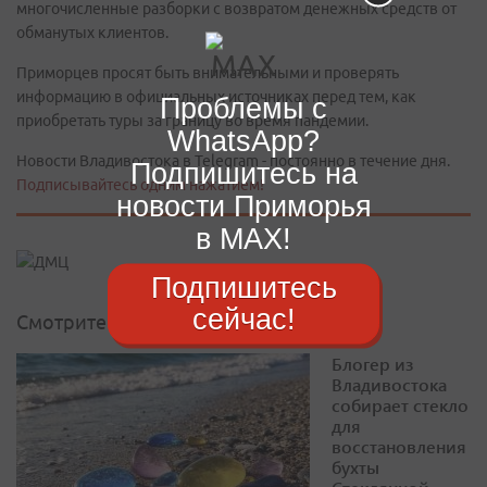
многочисленные разборки с возвратом денежных средств от
обманутых клиентов.
Приморцев просят быть внимательными и проверять
информацию в официальных источниках перед тем, как
Проблемы с
приобретать туры за границу во время пандемии.
WhatsApp?
Новости Владивостока в Telegram - постоянно в течение дня.
Подпишитесь на
Подписывайтесь одним нажатием!
новости Приморья
в MAX!
Подпишитесь
сейчас!
Смотрите также
Блогер из
Владивостока
собирает стекло
для
восстановления
бухты