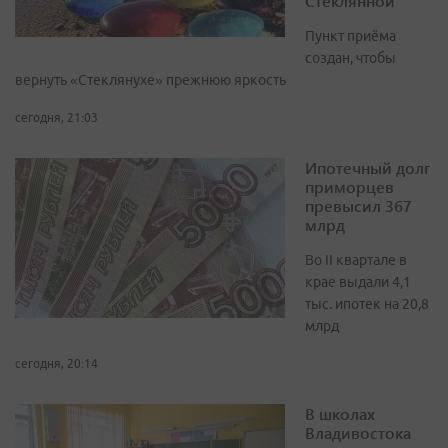
Стеклянной
Пункт приёма
создан, чтобы
вернуть «Стеклянухе» прежнюю яркость
сегодня, 21:03
Ипотечный долг
приморцев
превысил 367
млрд
Во II квартале в
крае выдали 4,1
тыс. ипотек на 20,8
млрд
сегодня, 20:14
В школах
Владивостока