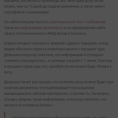
вакцины, китайского производства, либо одну дозу, но не
позже, чем за 14 дней до подачи заявления, а также имеет
сертификат о вакцинации.
На сайте консульства есть
оригинальный текст сообщения
.
Такая же
информация размещена
и на официальном сайте
офиса Уполномоченного МИД Китая в Гонконге.
Корреспондент связался с фирмой «Диалог Народов» и под
видом обычного туриста поинтересовался о продаже тура.
Девушка-оператор ответила, что информация в Instagram
«немного некорректна», и границы откроют с 1 июня. Поэтому
в продаже туров еще нет, приобрести их можно будет ближе к
лету.
Девушка также рассказала, что получить визу можно будет при
наличии документа, что подтверждает прохождение
вакцинации российским препаратом «Спутник V». На вопрос,
откуда у фирмы такая информация, оператор ответила: «из
личного источника в Китае»:
«Ничего еще такого официального нет, но, уже