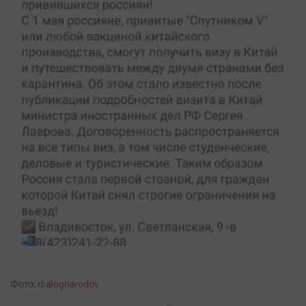
Фото:
dialognarodov