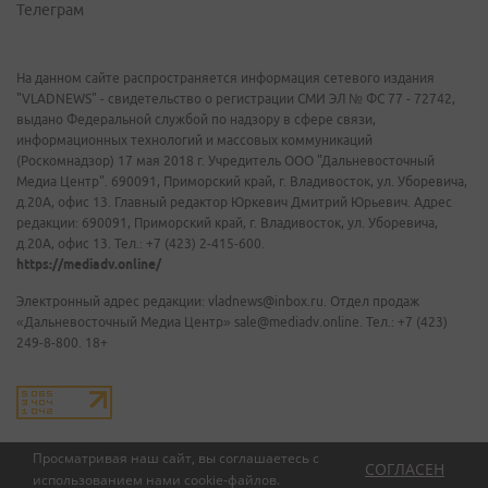
Телеграм
На данном сайте распространяется информация сетевого издания
"VLADNEWS" - свидетельство о регистрации СМИ ЭЛ № ФС 77 - 72742,
выдано Федеральной службой по надзору в сфере связи,
информационных технологий и массовых коммуникаций
(Роскомнадзор) 17 мая 2018 г. Учредитель ООО "Дальневосточный
Медиа Центр". 690091, Приморский край, г. Владивосток, ул. Уборевича,
д.20А, офис 13. Главный редактор Юркевич Дмитрий Юрьевич. Адрес
редакции: 690091, Приморский край, г. Владивосток, ул. Уборевича,
д.20А, офис 13. Тел.: +7 (423) 2-415-600.
https://mediadv.online/
Электронный адрес редакции: vladnews@inbox.ru. Отдел продаж
«Дальневосточный Медиа Центр» sale@mediadv.online. Тел.: +7 (423)
249-8-800. 18+
Просматривая наш сайт, вы соглашаетесь с
СОГЛАСЕН
использованием нами
cookie-файлов
.