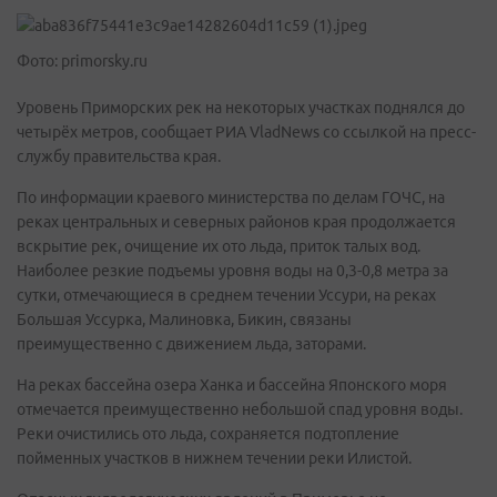
Фото: primorsky.ru
Уровень Приморских рек на некоторых участках поднялся до
четырёх метров, сообщает РИА VladNews со ссылкой на пресс-
службу правительства края.
По информации краевого министерства по делам ГОЧС, на
реках центральных и северных районов края продолжается
вскрытие рек, очищение их ото льда, приток талых вод.
Наиболее резкие подъемы уровня воды на 0,3-0,8 метра за
сутки, отмечающиеся в среднем течении Уссури, на реках
Большая Уссурка, Малиновка, Бикин, связаны
преимущественно с движением льда, заторами.
На реках бассейна озера Ханка и бассейна Японского моря
отмечается преимущественно небольшой спад уровня воды.
Реки очистились ото льда, сохраняется подтопление
пойменных участков в нижнем течении реки Илистой.