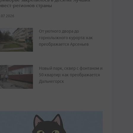
нвест-регионов страны
.07.2026
От уютного двора до
горнолыжного курорта: как
преображается Арсеньев
Новый парк, сквер с фонтаном и
50 квартир: как преображается
Дальнегорск