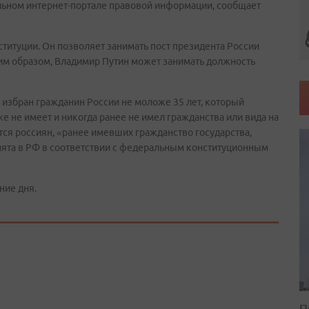
льном интернет-портале правовой информации, сообщает
ституции. Он позволяет занимать пост президента России
ким образом, Владимир Путин может занимать должность
ь избран гражданин России не моложе 35 лет, который
же не имеет и никогда ранее не имел гражданства или вида на
ется россиян, «ранее имевших гражданство государства,
нята в РФ в соответствии с федеральным конституционным
ние дня.
П