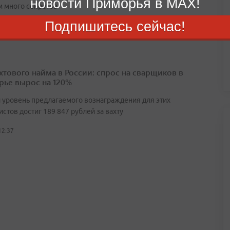
новости Приморья в MAX!
 много секретов
Подпишитесь сейчас!
12:31
ахтового найма в России: спрос на сварщиков в
ье вырос на 120%
 уровень предлагаемого вознаграждения для этих
стов достиг 189 847 рублей за вахту
12:37