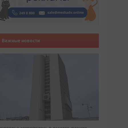
Важные новости
риморье закрепилось в десятке лучших