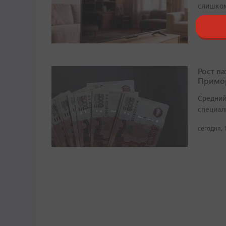
слишком
сегодня, 
Рост в
Примор
Средний
специали
сегодня, 