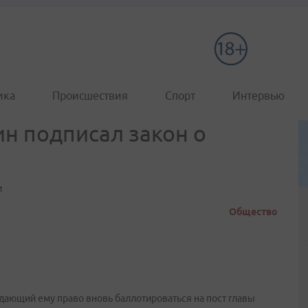
ика
Происшествия
Спорт
Интервью
ин подписал закон о
и
Общество
дающий ему право вновь баллотироваться на пост главы