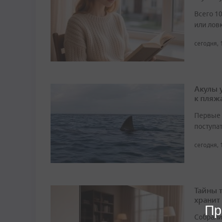
Всего 1
или лов
сегодня, 
Акулы 
к пляж
Первые 
поступа
сегодня, 
Тайны 
хранит
Пр
Собрали 