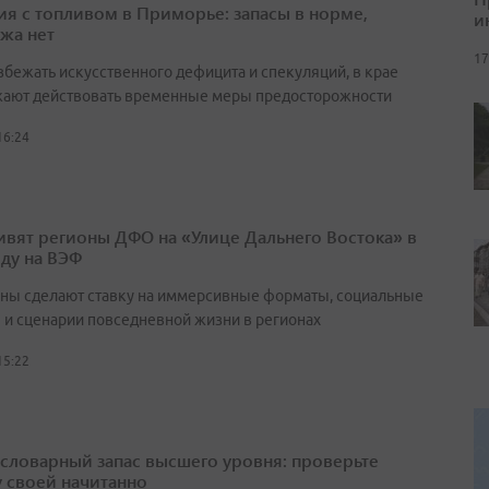
ия с топливом в Приморье: запасы в норме,
и
жа нет
17
збежать искусственного дефицита и спекуляций, в крае
ают действовать временные меры предосторожности
16:24
ивят регионы ДФО на «Улице Дальнего Востока» в
оду на ВЭФ
ны сделают ставку на иммерсивные форматы, социальные
 и сценарии повседневной жизни в регионах
15:22
а словарный запас высшего уровня: проверьте
у своей начитанно