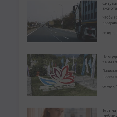
Ситуац
ажиота
Чтобы и
продолж
сегодня, 
Чем уд
этом г
Павильо
проекты
сегодня, 
Тест н
глубин