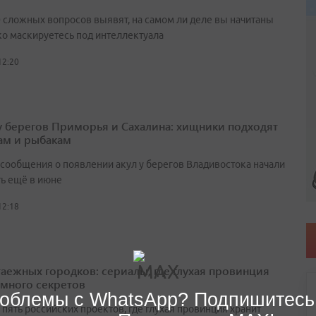
0 сложных вопросов выявят, на самом ли деле вы начитаны
ко маскируетесь под интеллектуала
12:20
у берегов Приморья и Сахалина: хищники подходят
ам и рыбакам
сообщения о появлении акул у берегов Владивостока начали
ть ещё в июне
12:18
таежных городков: сериалы, где глухая провинция
 много секретов
облемы с WhatsApp? Подпишитесь
пять российских проектов, где глухая провинция хранит