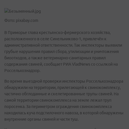
Фото: pixabay.com
В Приморье глава крестьянско-фермерского хозяйства,
расположенного в селе Синельниково-1, привлечён к
административной ответственности. Так инспекторы выявили
грубые нарушения правил сбора, утилизации и уничтожения
биоотходов, а также ветеринарно-санитарных правил
содержания свиней, сообщает РИА VladNews со ссылкой на
Россельхознадзор.
Во время выездной проверки инспекторы Россельхознадзора
обнаружили на территории, прилегающей к свинокомплексу,
частично обглоданные и скелетированные трупы свиней. На
самой территории свинокомплекса на земле лежал труп
поросенка. За периметром ограждения свинокомплекса
находилась куча подстилочного навоза, в которой обнаружены
внутренние органы свиней и части туш.