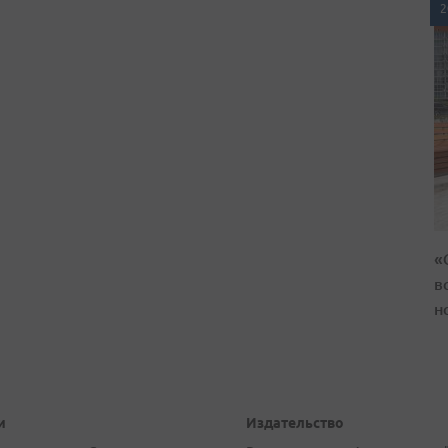
2
«
в
н
и
Издательство