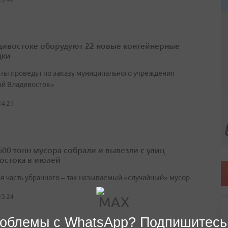
дивостоке оборудуют 22 новые контейнерные
дки
оты проведут по заказу муниципального учреждения
й Владивосток»
14:21
600 тонн мусора собрали и вывезли с улиц
остока в июлей
я часть убранного – так называемый «случайный» мусор
13:24
облемы с WhatsApp? Подпишитесь