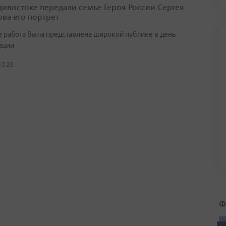
дивостоке передали семье Героя России Сергея
ва его портрет
 работа была представлена широкой публике в день
ации
13:20
Ф