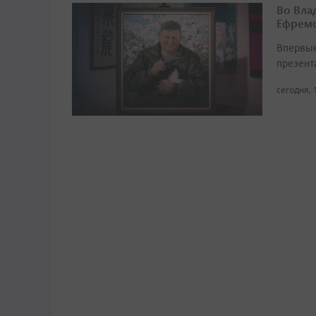
Во Вла
Ефремо
Впервые
презент
сегодня, 