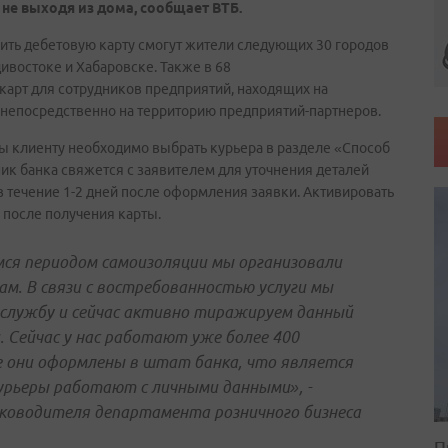
 не выходя из дома, сообщает ВТБ.
ить дебетовую карту смогут жители следующих 30 городов
дивостоке и Хабаровске. Также в 68
 карт для сотрудников предприятий, находящих на
я непосредственно на территорию предприятий-партнеров.
ты клиенту необходимо выбрать курьера в разделе «Способ
ик банка свяжется с заявителем для уточнения деталей
в течение 1-2 дней после оформления заявки. Активировать
 после получения карты.
мся периодом самоизоляции мы организовали
м. В связи с востребованностью услуги мы
 службу и сейчас активно тиражируем данный
и. Сейчас у нас работают уже более 400
се они оформлены в штат банка, что является
курьеры работают с личными данными», -
ководителя департамента розничного бизнеса
П