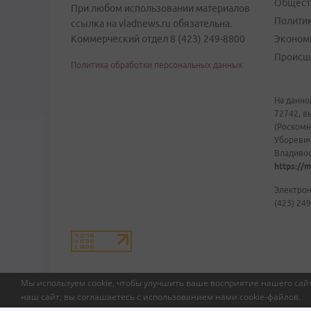
Общест
При любом использовании материалов
Полити
ссылка на vladnews.ru обязательна.
Коммерческий отдел 8 (423) 249-8800
Эконом
Происш
Политика обработки персональных данных
На данно
72742, в
(Роскомн
Уборевич
Владивост
https://m
Электрон
(423) 249
Мы используем cookie, чтобы улучшить ваше восприятие нашего сайт
наш сайт, вы соглашаетесь с использованием нами
cookie-файлов
.