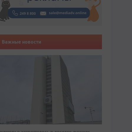
Важные новости
риморье закрепилось в десятке лучших