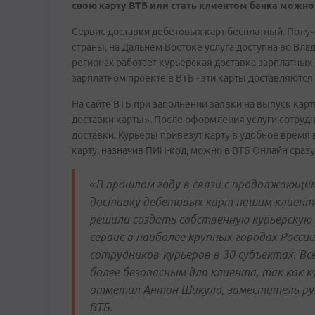
свою карту ВТБ или стать клиентом банка можно
Сервис доставки дебетовых карт бесплатный. Получ
страны, на Дальнем Востоке услуга доступна во Вла
регионах работает курьерская доставка зарплатных
зарплатном проекте в ВТБ - эти карты доставляютс
На сайте ВТБ при заполнении заявки на выпуск кар
доставки карты». После оформления услуги сотрудн
доставки. Курьеры привезут карту в удобное время 
карту, назначив ПИН-код, можно в ВТБ Онлайн сразу
«В прошлом году в связи с продолжающи
доставку дебетовых карт нашим клиента
решили создать собственную курьерскую
сервис в наиболее крупных городах Росси
сотрудников-курьеров в 30 субъектах. В
более безопасным для клиента, так как 
отметил Антон Шикуло, заместитель ру
ВТБ.