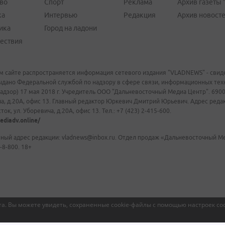
во
Спорт
Реклама
Архив газеты 
ка
Интервью
Редакция
Архив новост
ика
Город на ладони
ествия
м сайте распространяется информация сетевого издания "VLADNEWS" - свиде
ыдано Федеральной службой по надзору в сфере связи, информационных те
адзор) 17 мая 2018 г. Учредитель ООО "Дальневосточный Медиа Центр". 69009
а, д.20А, офис 13. Главный редактор Юркевич Дмитрий Юрьевич. Адрес редакц
ок, ул. Уборевича, д.20А, офис 13. Тел.: +7 (423) 2-415-600.
ediadv.online/
ный адрес редакции: vladnews@inbox.ru. Отдел продаж «Дальневосточный Мед
-8-800. 18+
а. Вы можете увидеть, сохраненные cookie-файлы с помощью настроек coo