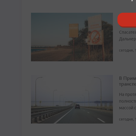
В муни
воды д
Спасате
Дальнер
сегодня, 
В Прим
трансп
На прот
полност
массой 
сегодня, 