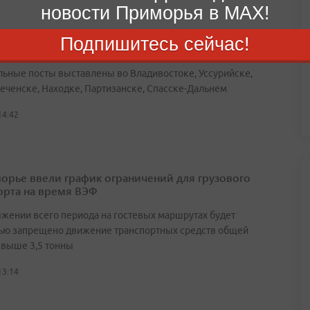
новости Приморья в MAX!
ципалитетах Приморского края в местах отдыха у
Подпишитесь сейчас!
ежурят спасатели
льные посты выставлены во Владивостоке, Уссурийске,
еченске, Находке, Партизанске, Спасске-Дальнем
14:42
орье ввели график ограничений для грузового
орта на время ВЭФ
яжении всего периода на гостевых маршрутах будет
ью запрещено движение транспортных средств общей
свыше 3,5 тонны
13:14