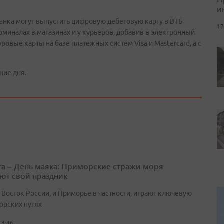
и
банка могут выпустить цифровую дебетовую карту в ВТБ
17
ерминалах в магазинах и у курьеров, добавив в электронный
овые карты на базе платежных систем Visa и Mastercard, а с
ние дня.
ста – День маяка: Приморские стражи моря
ют свой праздник
 Восток России, и Приморье в частности, играют ключевую
орских путях
13:46