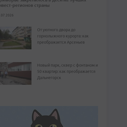
нвест-регионов страны
.07.2026
От уютного двора до
горнолыжного курорта: как
преображается Арсеньев
Новый парк, сквер с фонтаном и
50 квартир: как преображается
Дальнегорск