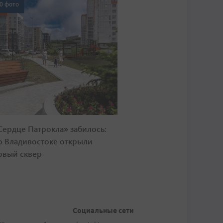
0 фото
Сердце Патрокла» забилось:
о Владивостоке открыли
овый сквер
Социальные сети