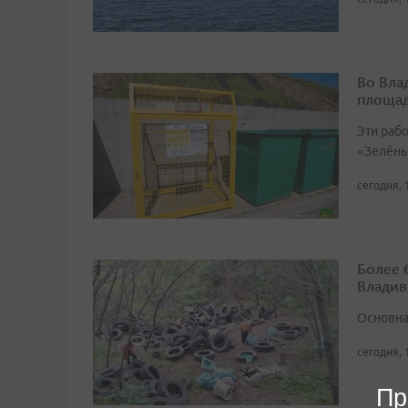
Во Вла
площа
Эти раб
«Зелёны
сегодня, 
Более 
Владив
Основна
сегодня, 
Пр