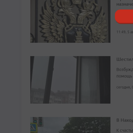
назначе
В 2016 г
жестоко
11:49, 5 
Шестил
Возбужд
помощь
сегодня, 
В Нахо
К счасть