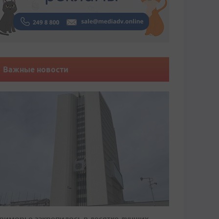
Важные новости
риморье закрепилось в десятке лучших