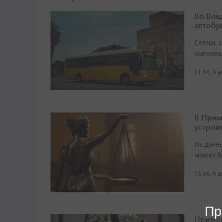
Во Вла
автобу
Сейчас 
оценива
11:34, 4 
В Прим
устрои
На данн
может б
15:48, 4 
Пр
Примор