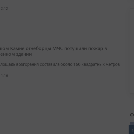
12:12
шом Камне огнеборцы МЧС потушили пожар в
енном здании
лощадь возгорания составила около 160 квадратных метров
11:16
Ф
2