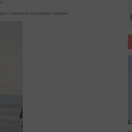
vl
.
дна с помощью грузовика с краном.
П