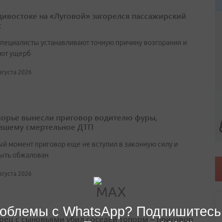
дивостоке на «Луговой» загорелся пассажирский
с
специалисты устанавливают точную причину возгорания и
ют ущерб
августа 2026
орье вынесли приговор водителю фуры,
вшему смертельное ДТП
ый момент приговор еще не вступил в законную силу и
ыть обжалован
августа 2026
облемы с WhatsApp? Подпишитесь
ец с сыновьями убил соседей топорм – приговор