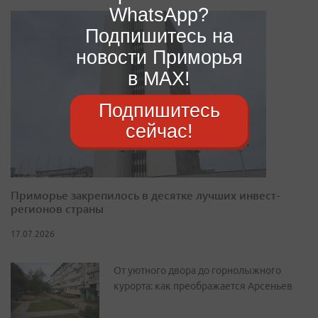
WhatsApp?
Подпишитесь на
новости Приморья
в MAX!
Подпишитесь
сейчас!
Приморье закрепилось в десятке лучших инвест-
регионов страны
17.07.2026
От уютного двора до горнолыжного
курорта: как преображается Арсеньев