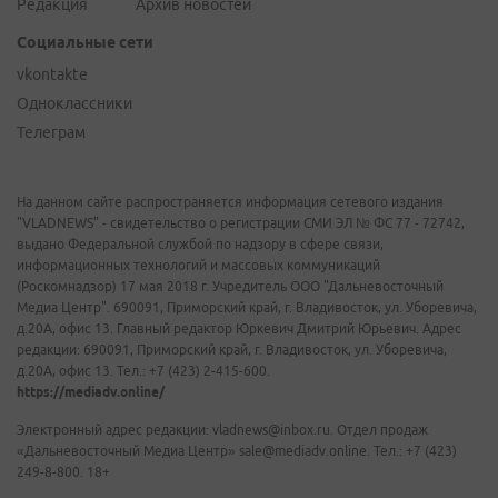
Редакция
Архив новостей
Социальные сети
vkontakte
Одноклассники
Телеграм
На данном сайте распространяется информация сетевого издания
"VLADNEWS" - свидетельство о регистрации СМИ ЭЛ № ФС 77 - 72742,
выдано Федеральной службой по надзору в сфере связи,
информационных технологий и массовых коммуникаций
(Роскомнадзор) 17 мая 2018 г. Учредитель ООО "Дальневосточный
Медиа Центр". 690091, Приморский край, г. Владивосток, ул. Уборевича,
д.20А, офис 13. Главный редактор Юркевич Дмитрий Юрьевич. Адрес
редакции: 690091, Приморский край, г. Владивосток, ул. Уборевича,
д.20А, офис 13. Тел.: +7 (423) 2-415-600.
https://mediadv.online/
Электронный адрес редакции: vladnews@inbox.ru. Отдел продаж
«Дальневосточный Медиа Центр» sale@mediadv.online. Тел.: +7 (423)
249-8-800. 18+