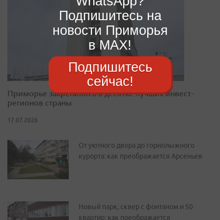
WhatsApp?
Подпишитесь на
новости Приморья
в MAX!
Подпишитесь
сейчас!
Приморье закрепилось в десятке лучших инвест-
регионов страны
17.07.2026
От уютного двора до горнолыжного
курорта: как преображается Арсеньев
Новый парк, сквер с фонтаном и 50
квартир: как преображается