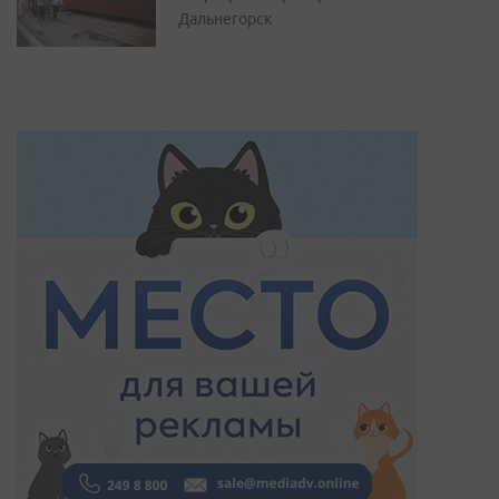
Дальнегорск