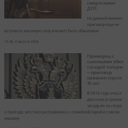
смертельное
ДТП
На данный момент
приговор еще не
вступил в законную силу и может быть обжалован
15:48, 4 августа 2026
Приморец с
сыновьями убил
соседей топорм
– приговор
назначен спустя
10 лет
В 2016 году отец и
два сына устроили
засаду из‑за спора
о проезде, жестоко расправились с семейной парой и сожгли
машину