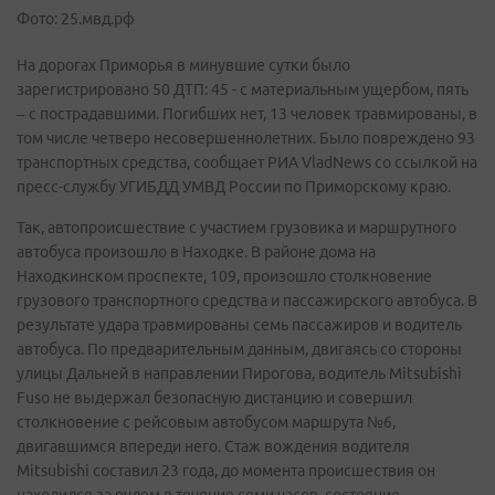
Фото: 25.мвд.рф
На дорогах Приморья в минувшие сутки было
зарегистрировано 50 ДТП: 45 - с материальным ущербом, пять
– с пострадавшими. Погибших нет, 13 человек травмированы, в
том числе четверо несовершеннолетних. Было повреждено 93
транспортных средства, сообщает РИА VladNews со ссылкой на
пресс-службу УГИБДД УМВД России по Приморскому краю.
Так, автопроисшествие с участием грузовика и маршрутного
автобуса произошло в Находке. В районе дома на
Находкинском проспекте, 109, произошло столкновение
грузового транспортного средства и пассажирского автобуса. В
результате удара травмированы семь пассажиров и водитель
автобуса. По предварительным данным, двигаясь со стороны
улицы Дальней в направлении Пирогова, водитель Mitsubishi
Fuso не выдержал безопасную дистанцию и совершил
столкновение с рейсовым автобусом маршрута №6,
двигавшимся впереди него. Стаж вождения водителя
Mitsubishi составил 23 года, до момента происшествия он