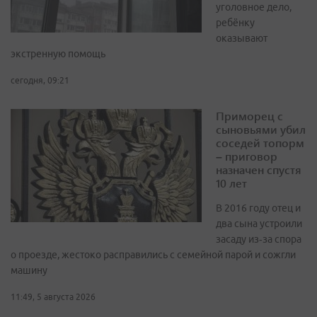
уголовное дело,
ребёнку
оказывают
экстренную помощь
сегодня, 09:21
Приморец с
сыновьями убил
соседей топорм
– приговор
назначен спустя
10 лет
В 2016 году отец и
два сына устроили
засаду из‑за спора
о проезде, жестоко расправились с семейной парой и сожгли
машину
11:49, 5 августа 2026