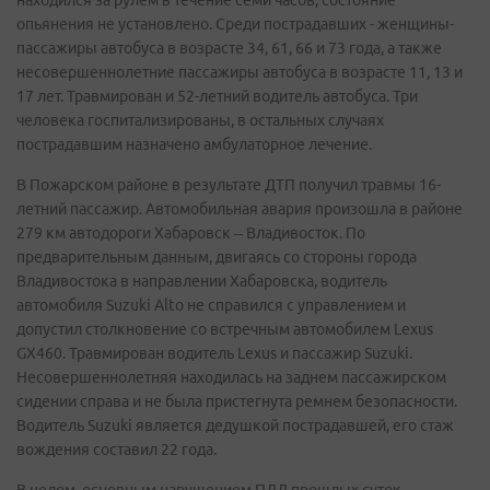
находился за рулем в течение семи часов, состояние
опьянения не установлено. Среди пострадавших - женщины-
пассажиры автобуса в возрасте 34, 61, 66 и 73 года, а также
несовершеннолетние пассажиры автобуса в возрасте 11, 13 и
17 лет. Травмирован и 52-летний водитель автобуса. Три
человека госпитализированы, в остальных случаях
пострадавшим назначено амбулаторное лечение.
В Пожарском районе в результате ДТП получил травмы 16-
летний пассажир. Автомобильная авария произошла в районе
279 км автодороги Хабаровск – Владивосток. По
предварительным данным, двигаясь со стороны города
Владивостока в направлении Хабаровска, водитель
автомобиля Suzuki Alto не справился с управлением и
допустил столкновение со встречным автомобилем Lexus
GX460. Травмирован водитель Lexus и пассажир Suzuki.
Несовершеннолетняя находилась на заднем пассажирском
сидении справа и не была пристегнута ремнем безопасности.
Водитель Suzuki является дедушкой пострадавшей, его стаж
вождения составил 22 года.