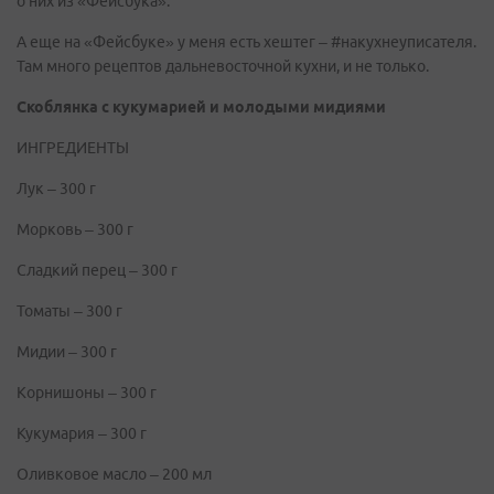
о них из «Фейсбука».
А еще на «Фейсбуке» у меня есть хештег – #накухнеуписателя.
Там много рецептов дальневосточной кухни, и не только.
Скоблянка с кукумарией и молодыми мидиями
ИНГРЕДИЕНТЫ
Лук – 300 г
Морковь – 300 г
Сладкий перец – 300 г
Томаты – 300 г
Мидии – 300 г
Корнишоны – 300 г
Кукумария – 300 г
Оливковое масло – 200 мл