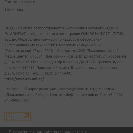
Одноклассники
Телеграм
На данном сайте распространяется информация сетевого издания
"VLADNEWS" - свидетельство о регистрации СМИ ЭЛ № ФС 77 - 72742,
выдано Федеральной службой по надзору в сфере связи,
информационных технологий и массовых коммуникаций
(Роскомнадзор) 17 мая 2018 г. Учредитель ООО "Дальневосточный
Медиа Центр". 690091, Приморский край, г. Владивосток, ул. Уборевича,
д.20А, офис 13. Главный редактор Юркевич Дмитрий Юрьевич. Адрес
редакции: 690091, Приморский край, г. Владивосток, ул. Уборевича,
д.20А, офис 13. Тел.: +7 (423) 2-415-600.
https://mediadv.online/
Электронный адрес редакции: vladnews@inbox.ru. Отдел продаж
«Дальневосточный Медиа Центр» sale@mediadv.online. Тел.: +7 (423)
249-8-800. 18+
Просматривая наш сайт, вы соглашаетесь с