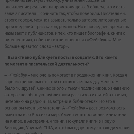
применяю местную лексику, у читателей создается
впечатление реальности происходящего. В общем, это и есть
задача писателя – сочинить так, чтобы поверили. Писателями,
строго говоря, можно называть только авторов литературных
произведений – рассказов, романов. Но в последнее время так
называют и публицистов, и тех, кто пишет биографии, книги о
путешествиях, собирает в книги посты из «Фейсбука». Мне
больше нравится слово «автор».
– Вы активно публикуете посты в соцсетях. Это как-то
помогает в писательской деятельности?
– «Фейсбук» мне очень помогает в продвижении книг. Когда я
зарегистрировалась в этой сети пять лет назад, у меня там
было 16 друзей. Сейчас около 7 тысяч подписчиков. Узнаванию
автора способствуют публикации рассказов и статей в газетах,
интервью на радио и ТВ, встречи в библиотеках. Но это в
основном местные читатели. А «Фейсбук» дает возможность
выйти на всю Россию и мир. У меня есть постоянные читатели
на Кипре, в Австралии, Японии. Покупали книги в Новую
Зеландию, Уругвай, США, и это благодаря тому, что люди узнали