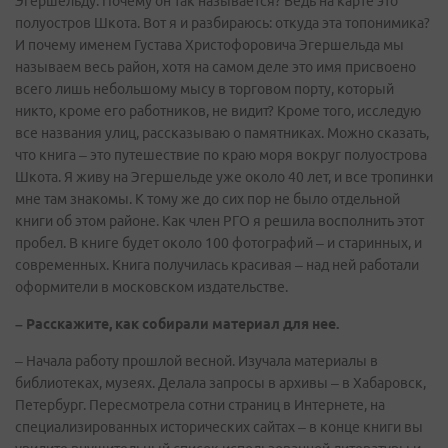
Эгершельду. Почему он так называется? Ведь на карте это
полуостров Шкота. Вот я и разбираюсь: откуда эта топонимика?
И почему именем Густава Христофоровича Эгершельда мы
называем весь район, хотя на самом деле это имя присвоено
всего лишь небольшому мысу в торговом порту, который
никто, кроме его работников, не видит? Кроме того, исследую
все названия улиц, рассказываю о памятниках. Можно сказать,
что книга – это путешествие по краю моря вокруг полуострова
Шкота. Я живу на Эгершельде уже около 40 лет, и все тропинки
мне там знакомы. К тому же до сих пор не было отдельной
книги об этом районе. Как член РГО я решила восполнить этот
пробел. В книге будет около 100 фотографий – и старинных, и
современных. Книга получилась красивая – над ней работали
оформители в московском издательстве.
– Расскажите, как собирали материал для нее.
– Начала работу прошлой весной. Изучала материалы в
библиотеках, музеях. Делала запросы в архивы – в Хабаровск,
Петербург. Пересмотрела сотни страниц в Интернете, на
специализированных исторических сайтах – в конце книги вы