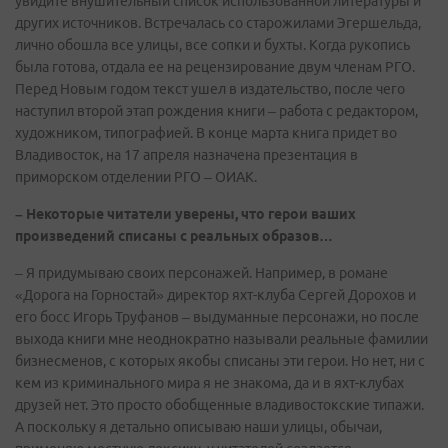
увидите внушительный список использованной литературы и
других источников. Встречалась со старожилами Эгершельда,
лично обошла все улицы, все сопки и бухты. Когда рукопись
была готова, отдала ее на рецензирование двум членам РГО.
Перед Новым годом текст ушел в издательство, после чего
наступил второй этап рождения книги – работа с редактором,
художником, типографией. В конце марта книга придет во
Владивосток, на 17 апреля назначена презентация в
приморском отделении РГО – ОИАК.
– Некоторые читатели уверены, что герои ваших
произведений списаны с реальных образов…
– Я придумываю своих персонажей. Например, в романе
«Дорога на Горностай» директор яхт-клуба Сергей Дорохов и
его босс Игорь Труфанов – выдуманные персонажи, но после
выхода книги мне неоднократно называли реальные фамилии
бизнесменов, с которых якобы списаны эти герои. Но нет, ни с
кем из криминального мира я не знакома, да и в яхт-клубах
друзей нет. Это просто обобщенные владивостокские типажи.
А поскольку я детально описываю наши улицы, обычаи,