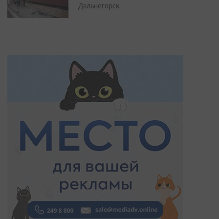
Дальнегорск