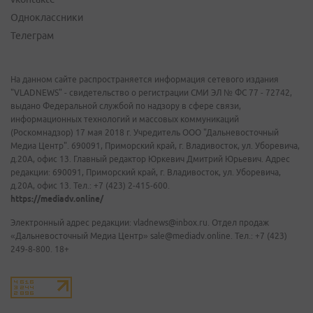
Одноклассники
Телеграм
На данном сайте распространяется информация сетевого издания
"VLADNEWS" - свидетельство о регистрации СМИ ЭЛ № ФС 77 - 72742,
выдано Федеральной службой по надзору в сфере связи,
информационных технологий и массовых коммуникаций
(Роскомнадзор) 17 мая 2018 г. Учредитель ООО "Дальневосточный
Медиа Центр". 690091, Приморский край, г. Владивосток, ул. Уборевича,
д.20А, офис 13. Главный редактор Юркевич Дмитрий Юрьевич. Адрес
редакции: 690091, Приморский край, г. Владивосток, ул. Уборевича,
д.20А, офис 13. Тел.: +7 (423) 2-415-600.
https://mediadv.online/
Электронный адрес редакции: vladnews@inbox.ru. Отдел продаж
«Дальневосточный Медиа Центр» sale@mediadv.online. Тел.: +7 (423)
249-8-800. 18+