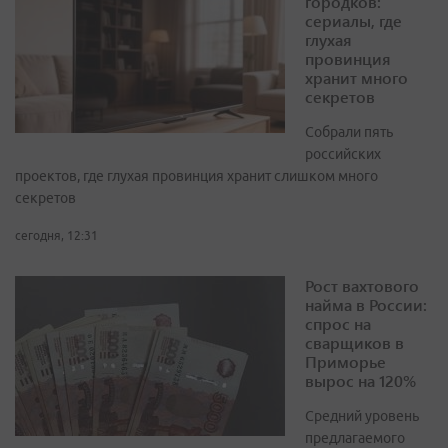
городков:
сериалы, где
глухая
провинция
хранит много
секретов
Собрали пять
российских
проектов, где глухая провинция хранит слишком много
секретов
сегодня, 12:31
Рост вахтового
найма в России:
спрос на
сварщиков в
Приморье
вырос на 120%
Средний уровень
предлагаемого