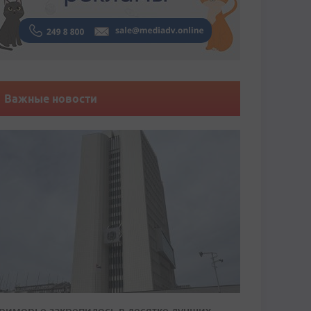
Важные новости
риморье закрепилось в десятке лучших