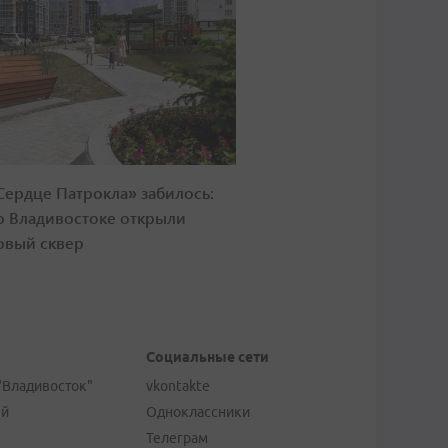
Сердце Патрокла» забилось:
о Владивостоке открыли
овый сквер
Социальные сети
"Владивосток"
vkontakte
ей
Одноклассники
Телеграм