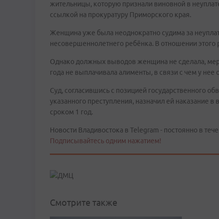
жительницы, которую признали виновной в неуплат
ссылкой на прокуратуру Приморского края.
Женщина уже была неоднократно судима за неуплат
несовершеннолетнего ребёнка. В отношении этого
Однако должных выводов женщина не сделала, мер к
года не выплачивала алименты, в связи с чем у нее
Суд, согласившись с позицией государственного о
указанного преступления, назначил ей наказание в
сроком 1 год.
Новости Владивостока в Telegram - постоянно в тече
Подписывайтесь одним нажатием!
Смотрите также