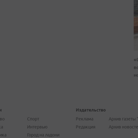
«
в
н
и
Издательство
во
Спорт
Реклама
Архив газеты 
ка
Интервью
Редакция
Архив новост
ика
Город на ладони