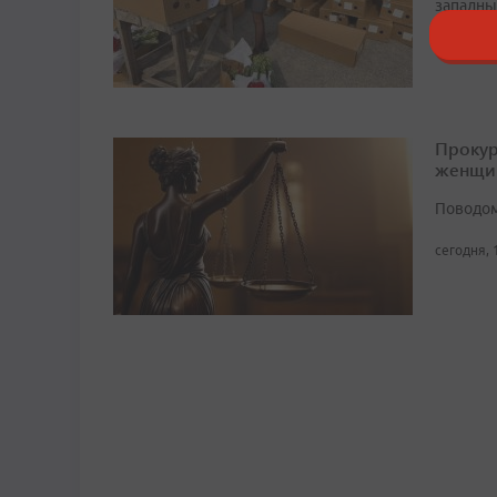
западны
сегодня, 
Прокур
женщи
Поводом
сегодня, 