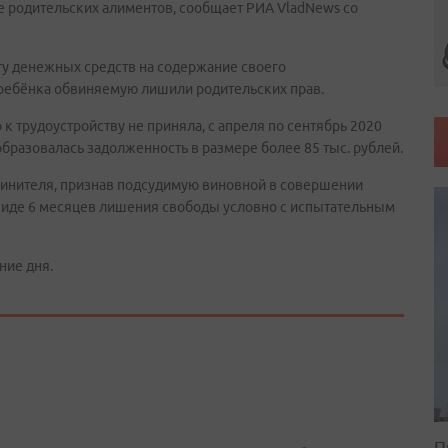
е родительских алиментов, сообщает РИА VladNews со
у денежных средств на содержание своего
 ребёнка обвиняемую лишили родительских прав.
 трудоустройству не приняла, с апреля по сентябрь 2020
 образовалась задолженность в размере более 85 тыс. рублей.
бвинителя, признав подсудимую виновной в совершении
 виде 6 месяцев лишения свободы условно с испытательным
ние дня.
П