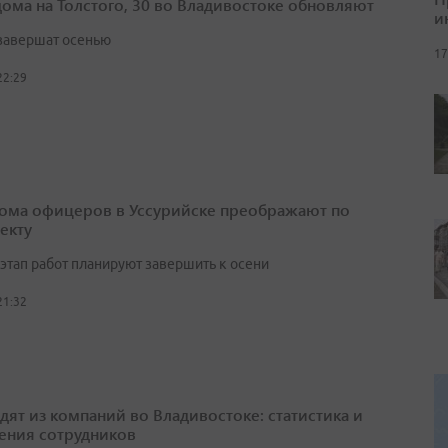
дома на Толстого, 30 во Владивостоке обновляют
и
завершат осенью
17
22:29
ома офицеров в Уссурийске преображают по
екту
этап работ планируют завершить к осени
21:32
одят из компаний во Владивостоке: статистика и
ения сотрудников