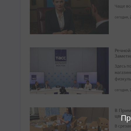
Чаще вс
сегодня, 
Речной
Заметн
Здесь по
магазин
физкуль
сегодня, 
В Прим
цветов
Пр
В среза