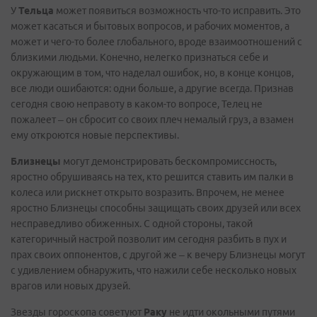
У
Тельца
может появиться возможность что-то исправить. Это
может касаться и бытовых вопросов, и рабочих моментов, а
может и чего-то более глобального, вроде взаимоотношений с
близкими людьми. Конечно, нелегко признаться себе и
окружающим в том, что наделал ошибок, но, в конце концов,
все люди ошибаются: одни больше, а другие всегда. Признав
сегодня свою неправоту в каком-то вопросе, Телец не
пожалеет – он сбросит со своих плеч немалый груз, а взамен
ему откроются новые перспективы.
Близнецы
могут демонстрировать бескомпромиссность,
яростно обрушиваясь на тех, кто решится ставить им палки в
колеса или рискнет открыто возразить. Впрочем, не менее
яростно Близнецы способны защищать своих друзей или всех
несправедливо обиженных. С одной стороны, такой
категоричный настрой позволит им сегодня разбить в пух и
прах своих оппонентов, с другой же – к вечеру Близнецы могут
с удивлением обнаружить, что нажили себе несколько новых
врагов или новых друзей.
Звезды гороскопа советуют
Раку
не идти окольными путями