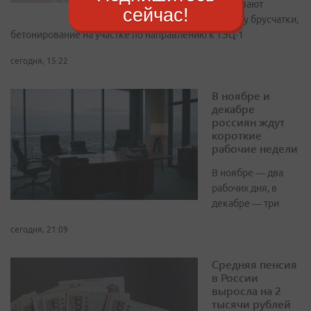
завершают
сейчас!
укладку брусчатки,
бетонирование на участке по направлению к ТЭЦ-1
сегодня, 15:22
В ноябре и
декабре
россиян ждут
короткие
рабочие недели
В ноябре — два
рабочих дня, в
декабре — три
сегодня, 21:09
Средняя пенсия
в России
выросла на 2
тысячи рублей