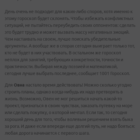
День очень не подходит для каких-либо споров, хотя именно к
этому гороскоп будет склонять. Чтобы избежать конфликтных
ситуаций, не пытайтесь переубедить своих оппонентов: сделать
это будет трудно и может вызвать массу негативных эмоций.
Чем настаивать на своем, лучше поискать убедительные
аргументы. А вообще же в спорах сегодня выиграет только тот,
кто не будет в них участвовать. В остальном же гороскоп
неплох для занятий, требующих конкретности, точности и
практичности. Выбирая между поэзией и математикой,
сегодня лучше выбрать последнее, сообщает 1001 Гороскоп.
Для
Овна
настало время действовать! Можно сколько угодно
строить планы, однако когда-нибудь их надо претворять в
жизнь. Возможно, Овен не мог решиться начать какой-то
проект, признаться в своих чувствах, заказать путевку на море
или сделать покупку, о которой мечтал. Если так, то сегодня
хороший день для того, чтобы волевым решением взять быка
за рога. И даже если впереди еще долгий путь, не надо бояться:
любая дорога начинается с первого шага.