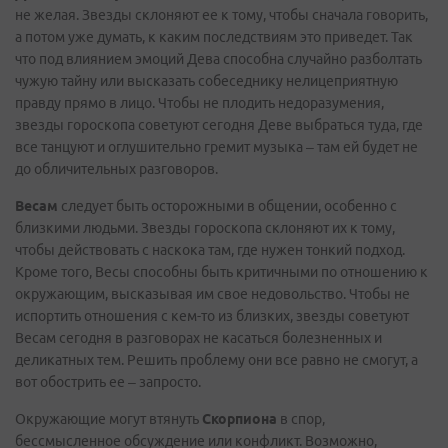
не желая. Звезды склоняют ее к тому, чтобы сначала говорить,
а потом уже думать, к каким последствиям это приведет. Так
что под влиянием эмоций Дева способна случайно разболтать
чужую тайну или высказать собеседнику нелицеприятную
правду прямо в лицо. Чтобы не плодить недоразумения,
звезды гороскопа советуют сегодня Деве выбраться туда, где
все танцуют и оглушительно гремит музыка – там ей будет не
до обличительных разговоров.
Весам
следует быть осторожными в общении, особенно с
близкими людьми. Звезды гороскопа склоняют их к тому,
чтобы действовать с наскока там, где нужен тонкий подход.
Кроме того, Весы способны быть критичными по отношению к
окружающим, высказывая им свое недовольство. Чтобы не
испортить отношения с кем-то из близких, звезды советуют
Весам сегодня в разговорах не касаться болезненных и
деликатных тем. Решить проблему они все равно не смогут, а
вот обострить ее – запросто.
Окружающие могут втянуть
Скорпиона
в спор,
бессмысленное обсуждение или конфликт. Возможно,