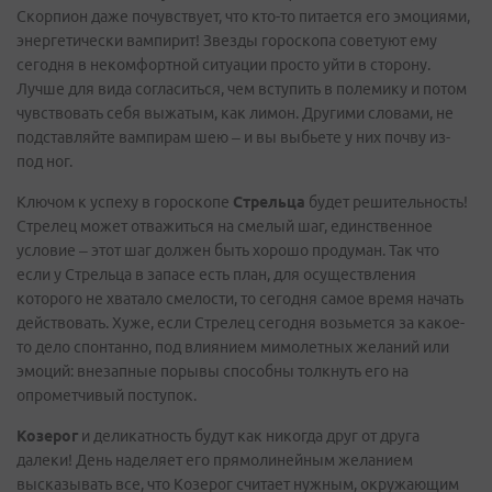
Скорпион даже почувствует, что кто-то питается его эмоциями,
энергетически вампирит! Звезды гороскопа советуют ему
сегодня в некомфортной ситуации просто уйти в сторону.
Лучше для вида согласиться, чем вступить в полемику и потом
чувствовать себя выжатым, как лимон. Другими словами, не
подставляйте вампирам шею – и вы выбьете у них почву из-
под ног.
Ключом к успеху в гороскопе
Стрельца
будет решительность!
Стрелец может отважиться на смелый шаг, единственное
условие – этот шаг должен быть хорошо продуман. Так что
если у Стрельца в запасе есть план, для осуществления
которого не хватало смелости, то сегодня самое время начать
действовать. Хуже, если Стрелец сегодня возьмется за какое-
то дело спонтанно, под влиянием мимолетных желаний или
эмоций: внезапные порывы способны толкнуть его на
опрометчивый поступок.
Козерог
и деликатность будут как никогда друг от друга
далеки! День наделяет его прямолинейным желанием
высказывать все, что Козерог считает нужным, окружающим