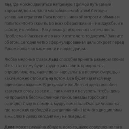
там, где можно двигаться напрямую. Прямой путь самый
короткий, но как часто мы забываем об этом! Сегодня
успешная стратегия Рака проста: никакой хитрости, обмана и
попыток что-то скрыть. Во всех сферах жизни – и в дружбе, и в
работе, и в любви – Раку помогут искренность и честность.
Проблемы? Расскажите о них. Хотите чего-то достичь? Заявите
об этом. Сегодня четко сформулированная цель откроет перед
Раком новые возможности и новые двери.
Любая мелочь в глазах
Льва
способна принять размеры слона!
Из-за этого ему будет трудно расставить приоритеты,
определившись, какие дела надо делать в первую очередь, а
какие можно отложить на потом. Все будет казаться ему
одинаково важным. В результате же Лев сегодня способен
хвататься сразу за все и… так ничего и не успеть. Чтобы день
не прошел в бессмысленной гонке, звезды гороскопа
советуют Льву вспомнить мудрую мысль: «Счастье человека –
где-то между свободой и дисциплиной». Немного дисциплины
в мыслях и делах сегодня ему не повредит.
Дева
может случайно обидеть кого-то, даже совершенно того