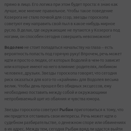
прямо в лицо. Его логика при этом будет проста: я знаю как
лучше, мое мнение правильное. Чтобы такое поведение
Козерога не стало почвой для ссор, звезды гороскопа
советуют ему направить свой пыл в какое-нибудь мирное
русло. В делах, где окружающие не путаются у Козерога под
ногами, он способен сегодня совершить невозможное!
Водолею
не стоит попадаться начальству на глаза – есть
вероятность попасть под горячую руку! Впрочем, речь может
идти и просто о людях, от которых Водолей в чем-то зависит
или которые имеют на него влияние: родителях, любимом
человеке, друзьях. Звезды гороскопа говорят, что сегодня
риск оказаться для кого-то «крайним» для Водолея весьма
велик. Чтобы день прошел без обидных эксцессов, ему
необходимо поставить между собой и окружающими
непробиваемый щит из обаяния и чувства юмора.
Звезды гороскопа советуют
Рыбам
приготовиться к тому, что
им придется отстаивать свои интересы. Речь может идти о
судебном разбирательстве, о денежном споре или обвинениях
в их адрес. Между тем, сегодня Рыбам вряд ли удастся выйти