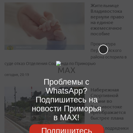
Жительнице
Владивостока
вернули право
на единое
ежемесячное
пособие
Прокуратура
Первомайского
района оспорила в
суде отказ Отделения Соцфонда по Приморью
сегодня, 20:19
Проблемы с
WhatsApp?
Набережная
Спортивной
Подпишитесь на
гавани во
Владивостоке
новости Приморья
преображается
в MAX!
быстрее плана
Сейчас подрядчики
Подпишитесь