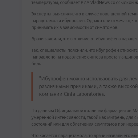
температуры, сообщает РИА VladNews со ссылкой н
Эксперты выяснили, что в случае повышенной темпе
парацетамол и ибупрофен. Однако они отмечают, чт
принимать их в зависимости от симптомов.
Врачи заявили, что в отличие от ибупрофена парац
Так, специалисты пояснили, что ибупрофен относитс
направлено на подавление синтеза простагландинов
боль.
"Ибупрофен можно использовать для леч
различными причинами, а также высокой
компании Cinfa Laboratories.
По данным Официальной коллегии фармацевтов Мадр
умеренной интенсивности, такой как мигрень, для 
состояний или для облегчения симптомов при нере
Что касается парацетамола, то врачи назвали его и