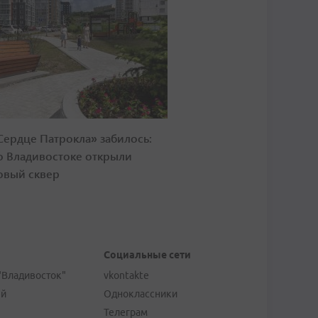
Сердце Патрокла» забилось:
о Владивостоке открыли
овый сквер
Социальные сети
"Владивосток"
vkontakte
ей
Одноклассники
Телеграм