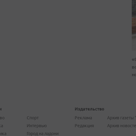
«
в
н
и
Издательство
во
Спорт
Реклама
Архив газеты 
ка
Интервью
Редакция
Архив новост
ика
Город на ладони