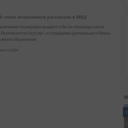
й схеме мошенников рассказали в МВД
ленники поочерёдно выдают себя за оператора связи,
 безопасности Госуслуг» и сотрудника Центрального банка,
ывезти сбережения
августа 2026
Ф
2