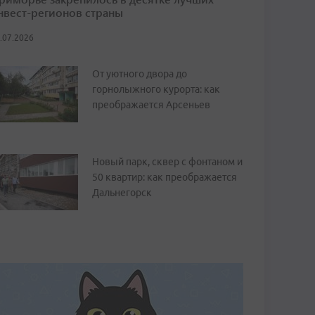
нвест-регионов страны
.07.2026
От уютного двора до
горнолыжного курорта: как
преображается Арсеньев
Новый парк, сквер с фонтаном и
50 квартир: как преображается
Дальнегорск