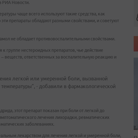
а РИА Новости.
ратуры чаще всего используют такие средства, как
о эти препараты обладают разными свойствами, и советуют
етамол не обладает противовоспалительными свойствами.
я к группе нестероидных препаратов, чье действие
 – веществ, ответственных за воспалительную реакцию и
ения легкой или умеренной боли, вызванной
 температуры", - добавили в фармакологической
ида, этот препарат показан при боли от легкой до
симптоматического лечения лихорадки, ревматических
вматических заболеваниях.
деальным лекарством для лечения легкой и умеренной боли,
П