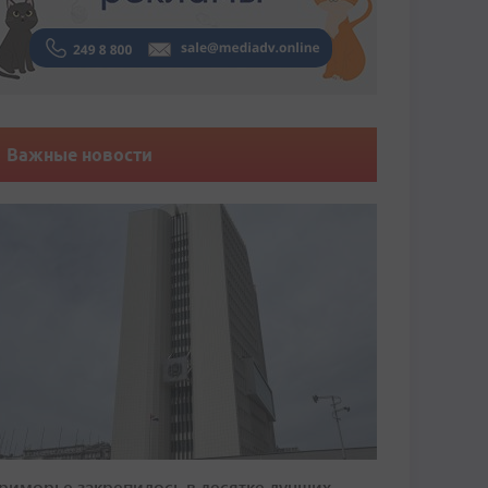
Важные новости
риморье закрепилось в десятке лучших