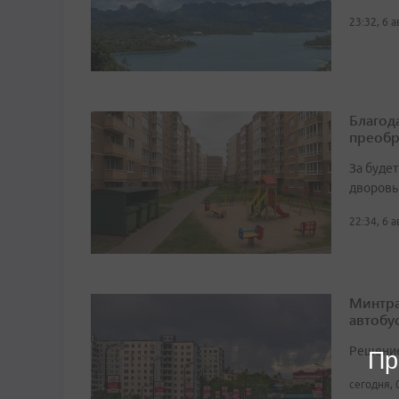
23:32, 6 
Благод
преобр
За буде
дворовы
22:34, 6 
Минтра
автобу
Решение 
Пр
сегодня, 