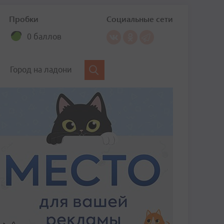
Пробки
Социальные сети
0 баллов
Город на ладони