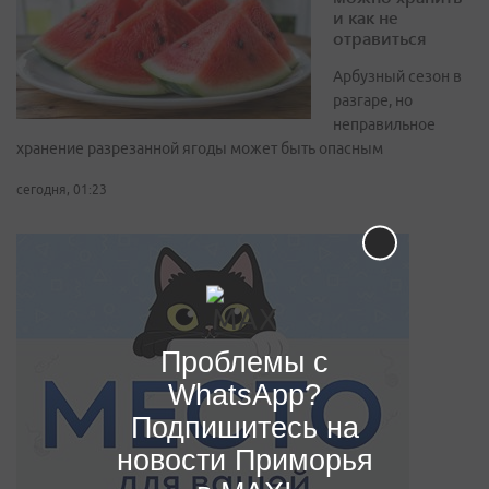
и как не
отравиться
Арбузный сезон в
разгаре, но
неправильное
хранение разрезанной ягоды может быть опасным
сегодня, 01:23
Проблемы с
WhatsApp?
Подпишитесь на
новости Приморья