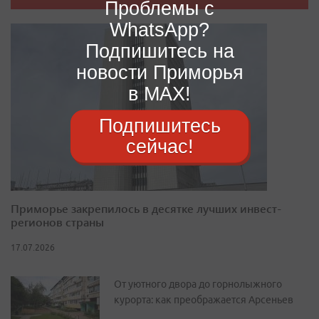
Проблемы с
WhatsApp?
Подпишитесь на
новости Приморья
в MAX!
Подпишитесь
сейчас!
Приморье закрепилось в десятке лучших инвест-
регионов страны
17.07.2026
От уютного двора до горнолыжного
курорта: как преображается Арсеньев