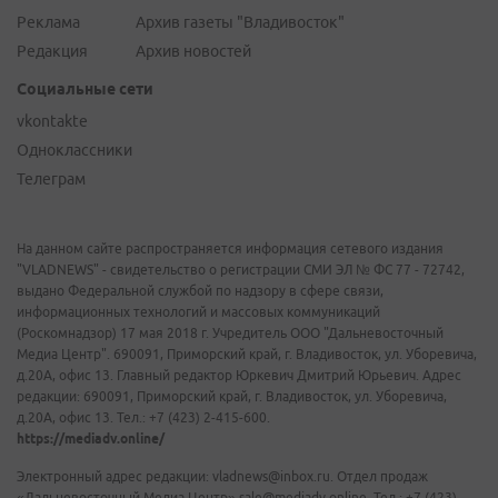
Реклама
Архив газеты "Владивосток"
Редакция
Архив новостей
Социальные сети
vkontakte
Одноклассники
Телеграм
На данном сайте распространяется информация сетевого издания
"VLADNEWS" - свидетельство о регистрации СМИ ЭЛ № ФС 77 - 72742,
выдано Федеральной службой по надзору в сфере связи,
информационных технологий и массовых коммуникаций
(Роскомнадзор) 17 мая 2018 г. Учредитель ООО "Дальневосточный
Медиа Центр". 690091, Приморский край, г. Владивосток, ул. Уборевича,
д.20А, офис 13. Главный редактор Юркевич Дмитрий Юрьевич. Адрес
редакции: 690091, Приморский край, г. Владивосток, ул. Уборевича,
д.20А, офис 13. Тел.: +7 (423) 2-415-600.
https://mediadv.online/
Электронный адрес редакции: vladnews@inbox.ru. Отдел продаж
«Дальневосточный Медиа Центр» sale@mediadv.online. Тел.: +7 (423)