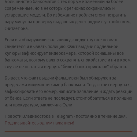
Большинство банкоматов с тех пор уже заменили на более
современные, но в некоторых регионах сохранились и
устаревшие модели. Во избежание проблем стоит потратить
пару минут на проверку выданных денег рядом с устройством,
считает она.
Если вы обнаружили фальшивку, следует тут же позвать
свидетеля и вызвать полицию. Факт выдачи поддельной
купюры зафиксирует видеокамера, которой оснащены все
банкоматы, поэтому важно сохранять спокойствие и ни в коем
случае не пытаться вернуть "билет банка приколов" обратно.
Бывает, что факт выдачи фальшивки был обнаружен за
пределами видимости камер банкомата. Тогда стоит вернуться,
зафиксировать его номер, написать заявление и ждать реакции
от банка. Если ответа не последует, стоит обратиться в полицию
или прокуратуру, заключила Сули
Новости Владивостока в Telegram - постоянно в течение дня.
Подписывайтесь одним нажатием!