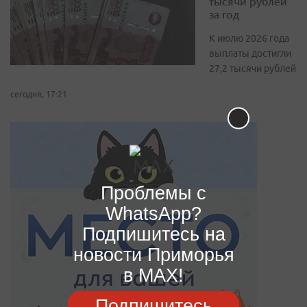
тысячи рублей
за год
К июлю 2026 года
выплаты достигли
27,2 тысячи рублей
сегодня, 17:21
Проблемы с
WhatsApp?
Подпишитесь на
новости Приморья
в MAX!
Подпишитесь