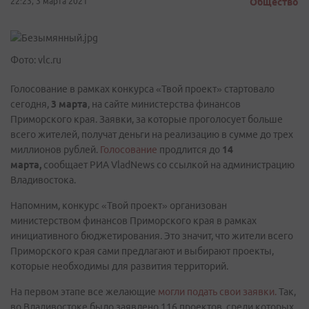
22:23, 3 марта 2021
Общество
Фото: vlc.ru
Голосование в рамках конкурса «Твой проект» стартовало
сегодня,
3 марта
, на сайте министерства финансов
Приморского края. Заявки, за которые проголосует больше
всего жителей, получат деньги на реализацию в сумме до трех
миллионов рублей.
Голосование
продлится до
14
марта,
сообщает РИА VladNews со ссылкой на администрацию
Владивостока.
Напомним, конкурс «Твой проект» организован
министерством финансов Приморского края в рамках
инициативного бюджетирования. Это значит, что жители всего
Приморского края сами предлагают и выбирают проекты,
которые необходимы для развития территорий.
На первом этапе все желающие
могли подать свои заявки.
Так,
во Владивостоке было заявлено 116 проектов, среди которых