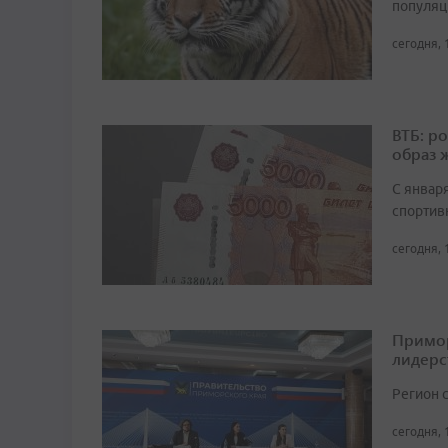
популяц
сегодня, 
ВТБ: р
образ 
С январ
спортив
сегодня, 
Примор
лидерс
Регион 
сегодня, 