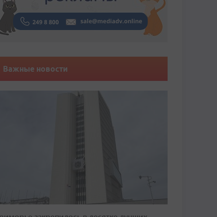
Важные новости
риморье закрепилось в десятке лучших