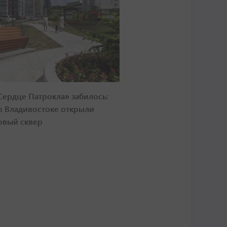
Сердце Патрокла» забилось:
о Владивостоке открыли
овый сквер