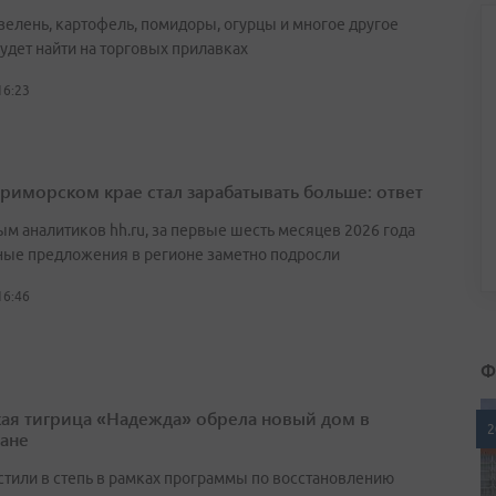
зелень, картофель, помидоры, огурцы и многое другое
удет найти на торговых прилавках
16:23
Приморском крае стал зарабатывать больше: ответ
ым аналитиков hh.ru, за первые шесть месяцев 2026 года
ные предложения в регионе заметно подросли
16:46
Ф
ая тигрица «Надежда» обрела новый дом в
2
тане
стили в степь в рамках программы по восстановлению