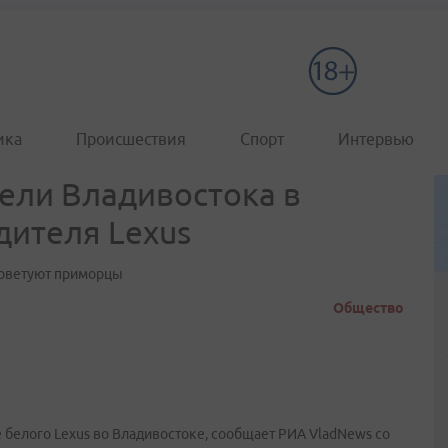
ика
Происшествия
Спорт
Интервью
тели Владивостока в
дителя Lexus
 советуют приморцы
Общество
е белого Lexus во Владивостоке, сообщает РИА VladNews со