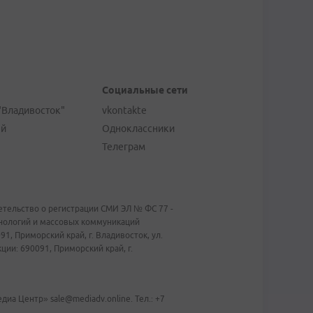
Социальные сети
"Владивосток"
vkontakte
ей
Одноклассники
Телеграм
тельство о регистрации СМИ ЭЛ № ФС 77 -
хнологий и массовых коммуникаций
1, Приморский край, г. Владивосток, ул.
ии: 690091, Приморский край, г.
иа Центр» sale@mediadv.online. Тел.: +7