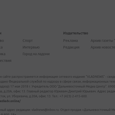
и
Издательство
во
Спорт
Реклама
Архив газеты 
ка
Интервью
Редакция
Архив новост
ика
Город на ладони
ествия
м сайте распространяется информация сетевого издания "VLADNEWS" - свиде
ыдано Федеральной службой по надзору в сфере связи, информационных те
адзор) 17 мая 2018 г. Учредитель ООО "Дальневосточный Медиа Центр". 69009
а, д.20А, офис 13. Главный редактор Юркевич Дмитрий Юрьевич. Адрес редакц
ок, ул. Уборевича, д.20А, офис 13. Тел.: +7 (423) 2-415-600.
ediadv.online/
ный адрес редакции: vladnews@inbox.ru. Отдел продаж «Дальневосточный Мед
-8-800. 18+