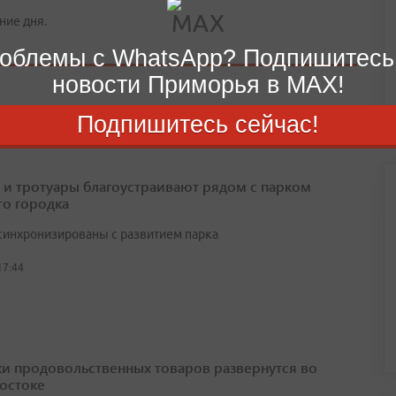
ние дня.
облемы с WhatsApp? Подпишитесь
новости Приморья в MAX!
Подпишитесь сейчас!
 и тротуары благоустраивают рядом с парком
о городка
синхронизированы с развитием парка
17:44
и продовольственных товаров развернутся во
остоке