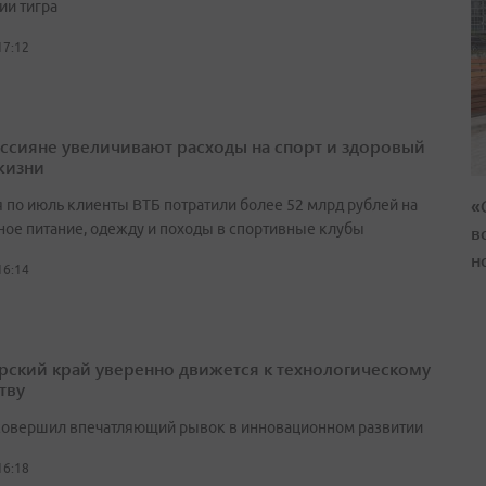
ии тигра
17:12
оссияне увеличивают расходы на спорт и здоровый
жизни
«
я по июль клиенты ВТБ потратили более 52 млрд рублей на
ное питание, одежду и походы в спортивные клубы
в
н
16:14
ский край уверенно движется к технологическому
тву
совершил впечатляющий рывок в инновационном развитии
16:18