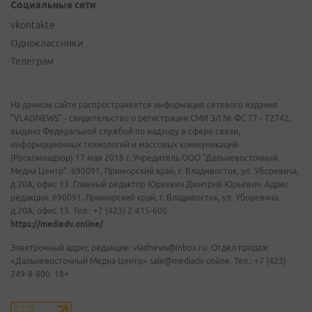
Социальные сети
vkontakte
Одноклассники
Телеграм
На данном сайте распространяется информация сетевого издания
"VLADNEWS" - свидетельство о регистрации СМИ ЭЛ № ФС 77 - 72742,
выдано Федеральной службой по надзору в сфере связи,
информационных технологий и массовых коммуникаций
(Роскомнадзор) 17 мая 2018 г. Учредитель ООО "Дальневосточный
Медиа Центр". 690091, Приморский край, г. Владивосток, ул. Уборевича,
д.20А, офис 13. Главный редактор Юркевич Дмитрий Юрьевич. Адрес
редакции: 690091, Приморский край, г. Владивосток, ул. Уборевича,
д.20А, офис 13. Тел.: +7 (423) 2-415-600.
https://mediadv.online/
Электронный адрес редакции: vladnews@inbox.ru. Отдел продаж
«Дальневосточный Медиа Центр» sale@mediadv.online. Тел.: +7 (423)
249-8-800. 18+