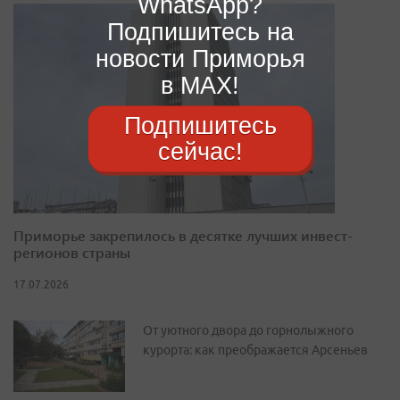
WhatsApp?
Подпишитесь на
новости Приморья
в MAX!
Подпишитесь
сейчас!
Приморье закрепилось в десятке лучших инвест-
регионов страны
17.07.2026
От уютного двора до горнолыжного
курорта: как преображается Арсеньев