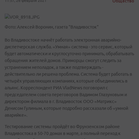
11:57, 26 февраля 2021
Общество
Фото: Алексей Воронин, газета "Владивосток"
Во Владивостоке начнёт работать электронная аварийно-
диспетчерская служба. «Умная» система - это сервис, который
будет автоматически и круглосуточно принимать, обрабатывать
обращения жителей домов. Приморцы смогут следить за
устранением неполадок, а также подтверждать -
действительно ли решена проблема. Система будет работать в
четырёх управляющих компаниях, которые объединились в
альянс. Корреспондент РИА VladNews поговорил с
председателем совета переговоров Вадимом Глазуновым и
директором филиала в г. Владивосток ООО «Матрикс»
Денисом Гулиным, которые подробно рассказали об «умной
аварийке».
Тестирование системы пройдёт во Фрунзенском районе
Владивостока в 50-70 домах в марте, а полный переход к