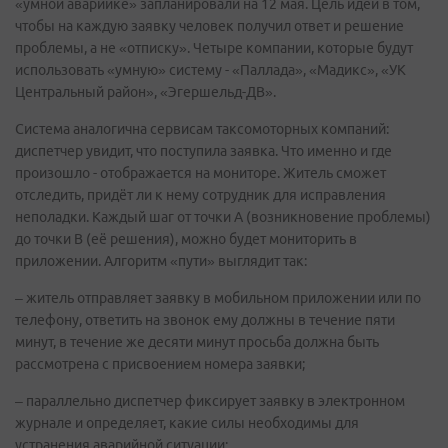
«умной аварийке» запланировали на 12 мая. Цель идеи в том,
чтобы на каждую заявку человек получил ответ и решение
проблемы, а не «отписку». Четыре компании, которые будут
использовать «умную» систему - «Паллада», «Мадикс», «УК
Центральный район», «Эгершельд-ДВ».
Система аналогична сервисам таксомоторных компаний:
диспетчер увидит, что поступила заявка. Что именно и где
произошло - отображается на мониторе. Житель сможет
отследить, придёт ли к нему сотрудник для исправления
неполадки. Каждый шаг от точки А (возникновение проблемы)
до точки В (её решения), можно будет мониторить в
приложении. Алгоритм «пути» выглядит так:
– житель отправляет заявку в мобильном приложении или по
телефону, ответить на звонок ему должны в течение пяти
минут, в течение же десяти минут просьба должна быть
рассмотрена с присвоением номера заявки;
– параллельно диспетчер фиксирует заявку в электронном
журнале и определяет, какие силы необходимы для
устранения аварийной ситуации;