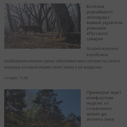
Котёнок
редчайшего
леопарда с
мамой украсили
упаковки
«Русского
сахара»
На ярко-красных
коробочках
изображена нежная сцена: заботливая мать смотрит на своего
малыша, который игриво тянет лапку к её мордочке
сегодня, 13:48
Приморье ждет
комфортная
неделя: от
солнечного
штиля до
летнего зноя