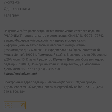
vkontakte
Одноклассники
Телеграм
На данном сайте распространяется информация сетевого издания
"VLADNEWS" - свидетельство о регистрации СМИ ЭЛ № ФС 77 - 72742,
выдано Федеральной службой по надзору в сфере связи,
информационных технологий и массовых коммуникаций
(Роскомнадзор) 17 мая 2018 г. Учредитель ООО "Дальневосточный
Медиа Центр". 690091, Приморский край, г. Владивосток, ул. Уборевича,
д.20А, офис 13. Главный редактор Юркевич Дмитрий Юрьевич. Адрес
редакции: 690091, Приморский край, г. Владивосток, ул. Уборевича,
д.20А, офис 13. Тел.: +7 (423) 2-415-600.
https://mediadv.online/
Электронный адрес редакции: vladnews@inbox.ru. Отдел продаж
«Дальневосточный Медиа Центр» sale@mediadv.online. Тел.: +7 (423)
249-8-800. 18+