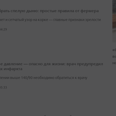
брать спелую дыню: простые правила от фермера
вет и сетчатый узор на корке — главные признаки зрелости
04:29
«
в
н
е давление — опасно для жизни: врач предупредил
ах инфаркта
лении выше 140/90 необходимо обратиться к врачу
05:33