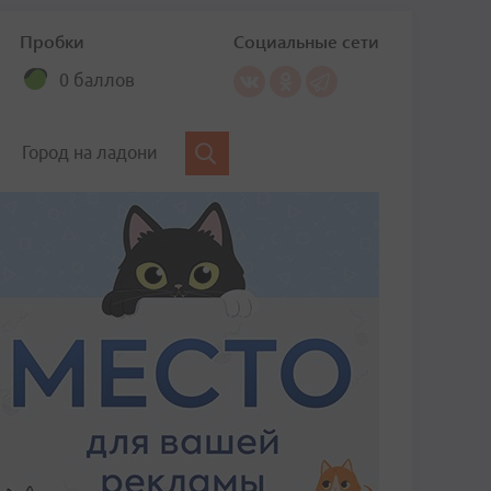
Пробки
Социальные сети
0 баллов
Город на ладони