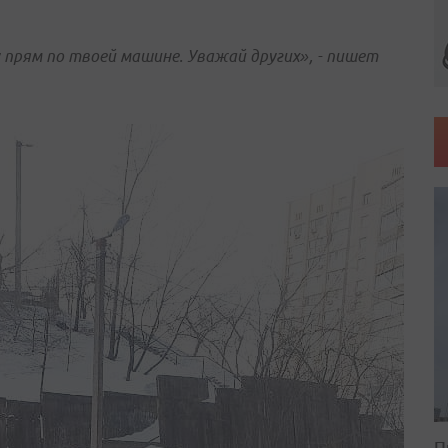
у прям по твоей машине. Уважай других», - пишет
П