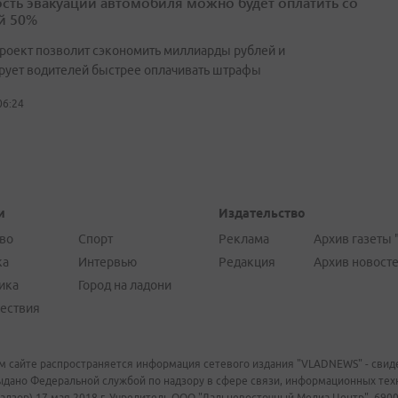
сть эвакуации автомобиля можно будет оплатить со
й 50%
роект позволит сэкономить миллиарды рублей и
рует водителей быстрее оплачивать штрафы
06:24
и
Издательство
во
Спорт
Реклама
Архив газеты 
ка
Интервью
Редакция
Архив новост
ика
Город на ладони
ествия
м сайте распространяется информация сетевого издания "VLADNEWS" - свиде
ыдано Федеральной службой по надзору в сфере связи, информационных те
адзор) 17 мая 2018 г. Учредитель ООО "Дальневосточный Медиа Центр". 69009