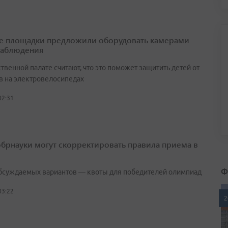
е площадки предложили оборудовать камерами
наблюдения
венной палате считают, что это поможет защитить детей от
в на электровелосипедах
02:31
брнауки могут скорректировать правила приема в
Ф
бсуждаемых вариантов — квоты для победителей олимпиад
03:22
2