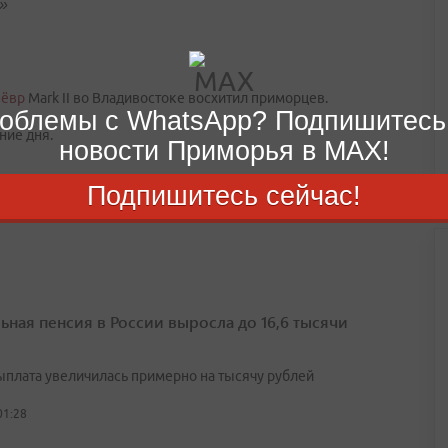
»
нёвр
Mark II во Владивостоке восхитил приморцев.
облемы с WhatsApp? Подпишитесь
ние дня.
новости Приморья в MAX!
Подпишитесь сейчас!
ьная пенсия в России выросла до 16,6 тысячи
выплата увеличилась примерно на тысячу рублей
01:28