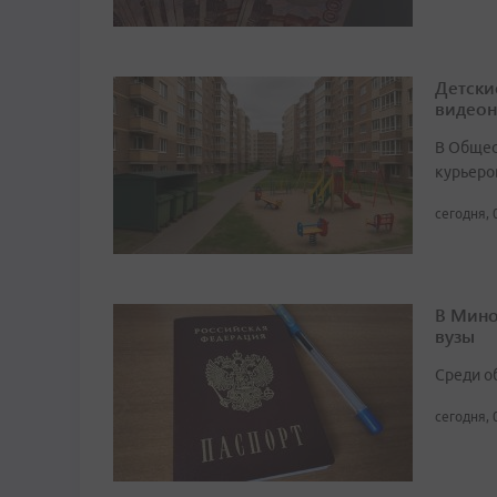
Детски
видео
В Общест
курьеро
сегодня, 
В Мино
вузы
Среди о
сегодня, 