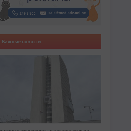
Важные новости
риморье закрепилось в десятке лучших