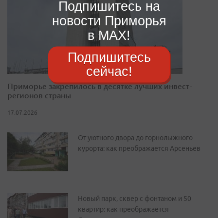
Подпишитесь на
новости Приморья
в MAX!
Подпишитесь
сейчас!
Приморье закрепилось в десятке лучших инвест-
регионов страны
17.07.2026
От уютного двора до горнолыжного
курорта: как преображается Арсеньев
Новый парк, сквер с фонтаном и 50
квартир: как преображается