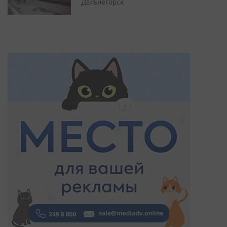
Дальнегорск