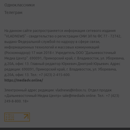
Одноклассники
Телеграм
На данном сайте распространяется информация сетевого издания
"VLADNEWS" - свидетельство о регистрации СМИ ЭЛ № ФС 77 - 72742,
выдано Федеральной службой по надзору в сфере связи,
информационных технологий и массовых коммуникаций
(Роскомнадзор) 17 мая 2018 г. Учредитель ООО "Дальневосточный
Медиа Центр". 690091, Приморский край, г. Владивосток, ул. Уборевича,
д.20А, офис 13. Главный редактор Юркевич Дмитрий Юрьевич. Адрес
редакции: 690091, Приморский край, г. Владивосток, ул. Уборевича,
д.20А, офис 13. Тел.: +7 (423) 2-415-600.
https://mediadv.online/
Электронный адрес редакции: vladnews@inbox.ru. Отдел продаж
«Дальневосточный Медиа Центр» sale@mediadv.online. Тел.: +7 (423)
249-8-800. 18+