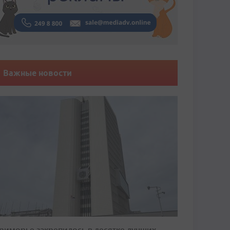
Важные новости
риморье закрепилось в десятке лучших