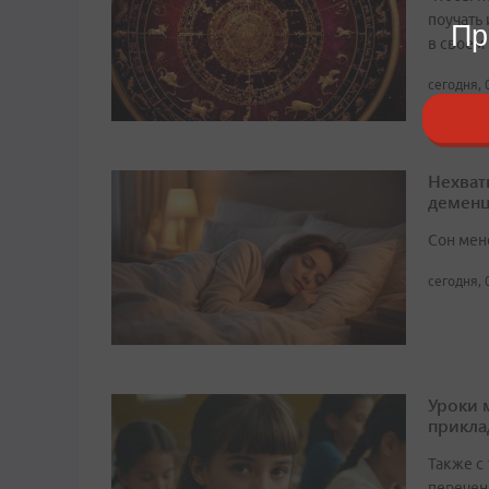
поучать 
Пр
в своем
сегодня, 
Нехват
демен
Сон мен
сегодня, 
Уроки 
прикл
Также с
перечен