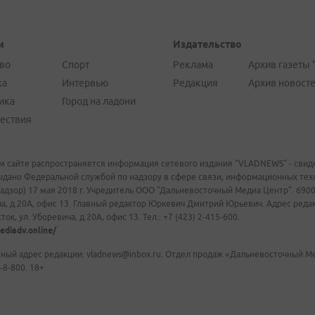
и
Издательство
во
Спорт
Реклама
Архив газеты 
ка
Интервью
Редакция
Архив новост
ика
Город на ладони
ествия
м сайте распространяется информация сетевого издания "VLADNEWS" - свиде
ыдано Федеральной службой по надзору в сфере связи, информационных те
адзор) 17 мая 2018 г. Учредитель ООО "Дальневосточный Медиа Центр". 69009
а, д.20А, офис 13. Главный редактор Юркевич Дмитрий Юрьевич. Адрес редакц
ок, ул. Уборевича, д.20А, офис 13. Тел.: +7 (423) 2-415-600.
ediadv.online/
ный адрес редакции: vladnews@inbox.ru. Отдел продаж «Дальневосточный Мед
-8-800. 18+