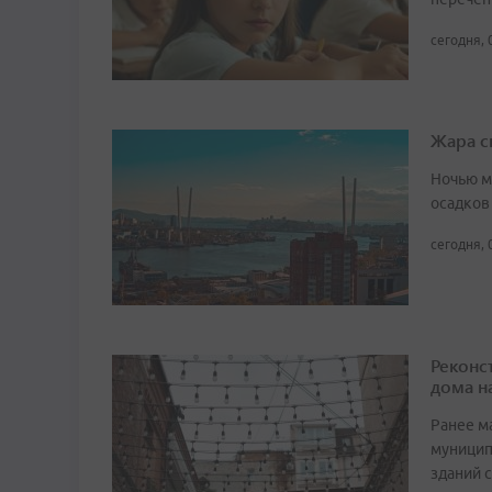
сегодня, 
Жара с
Ночью м
осадков
сегодня, 
Реконс
дома н
Ранее м
муницип
зданий 