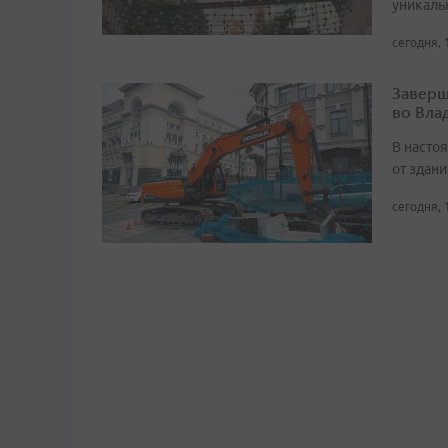
уникаль
сегодня, 
Заверш
во Вла
В насто
от здан
сегодня, 