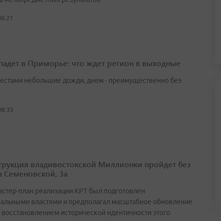
06:21
падет в Приморье: что ждет регион в выходные
естами небольшие дожди, днем - преимущественно без
08:33
трукция владивостокской Миллионки пройдет без
а Семеновской, 3а
астер-план реализации КРТ был подготовлен
альными властями и предполагал масштабное обновление
с восстановлением исторической идентичности этого