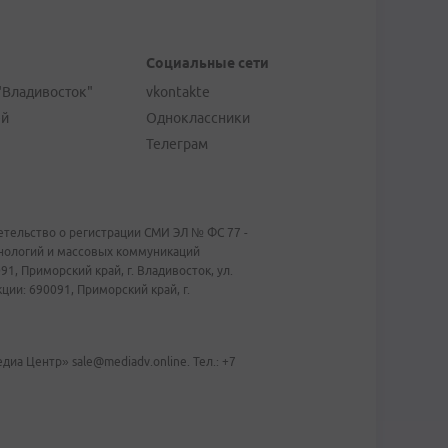
Социальные сети
"Владивосток"
vkontakte
ей
Одноклассники
Телеграм
тельство о регистрации СМИ ЭЛ № ФС 77 -
хнологий и массовых коммуникаций
1, Приморский край, г. Владивосток, ул.
ии: 690091, Приморский край, г.
иа Центр» sale@mediadv.online. Тел.: +7