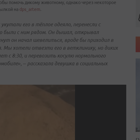
обы помочь дикому животному, однако через некоторое
сылкой на
dps_artem
.
укутали его в тёплое одеяло, перенесли с
го были с ним рядом. Он дышал, открывал
инут он начал шевелиться, вроде бы приходил в
я. Мы хотели отвезти его в ветклинику, но диких
т с 8:30, и перевозить косулю нормального
мобиле», – рассказала девушка в социальных
П