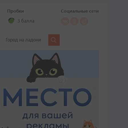
Пробки
Социальные сети
3 балла
Город на ладони