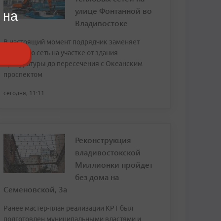
улице Фонтанной во
 на
Владивостоке
В настоящий момент подрядчик заменяет
тепловую сеть на участке от здания
прокуратуры до пересечения с Океанским
проспектом
сегодня, 11:11
Реконструкция
владивостокской
Миллионки пройдет
без дома на
Семеновской, 3а
Ранее мастер-план реализации КРТ был
подготовлен муниципальными властями и