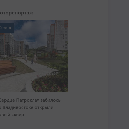
оторепортаж
0 фото
Сердце Патрокла» забилось:
о Владивостоке открыли
овый сквер