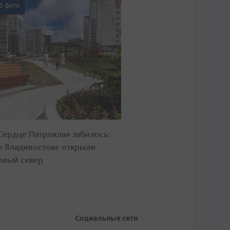
0 фото
Сердце Патрокла» забилось:
о Владивостоке открыли
овый сквер
Социальные сети