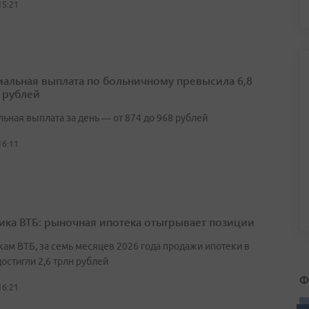
15:21
альная выплата по больничному превысила 6,8
 рублей
ьная выплата за день — от 874 до 968 рублей
16:11
ика ВТБ: рыночная ипотека отыгрывает позиции
кам ВТБ, за семь месяцев 2026 года продажи ипотеки в
остигли 2,6 трлн рублей
Ф
16:21