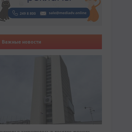
Важные новости
риморье закрепилось в десятке лучших