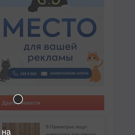
Другие новости
В Приморье ищут
 на
инвестора для завода