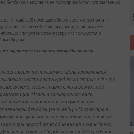
ка Сбербанка. Сегодня на её долю приходится 60% выданных
е 2019 года) с её помощью обрели своё жилье почти 11
редитов составила 37,4 млрд рублей, средняя сумма
Наибольшей популярностью программа пользуется в
аха (Якутия).
оте с партнерами и ипотечного кредитования
 снизил ставку по программе “Дальневосточная
ам возможность взять кредит по ставке 1 % - то
 госпрограмме. Такая ставка стала возможной
 регистрации сделки в электронном виде.
ция” позволяет отправить документы на
ственности без посещения МФЦ и Росреестра в
документы участники сделки получают в личном
е квартиры проходит за один визит в офис банка.
рь Дальневосточный Сбербанк выдал 275 кредитов
П