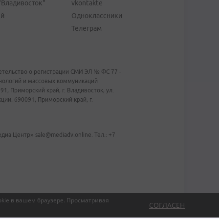
"Владивосток"
vkontakte
ей
Одноклассники
Телеграм
тельство о регистрации СМИ ЭЛ № ФС 77 -
хнологий и массовых коммуникаций
1, Приморский край, г. Владивосток, ул.
ии: 690091, Приморский край, г.
иа Центр» sale@mediadv.online. Тел.: +7
kie в вашем браузере.
Просматривая
СОГЛАСЕН