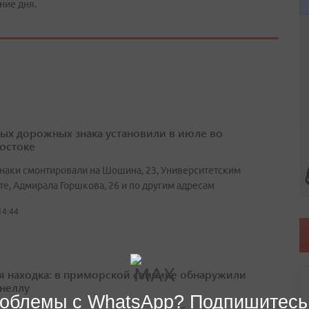
ние дня.
вых дорожных знака установили в июле во
остоке
наки смонтировали на Шошина, 23, Университетским
те, Адмирала Горшкова, 26 и по другим адресам
14:44
я находка: в приморской свинине обнаружили
неллу
облемы с WhatsApp? Подпишитесь