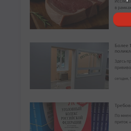
Исследо
в рамка
сегодня, 
Более 
поликл
Здесь п
прививо
сегодня, 
Требов
По мнен
приток 