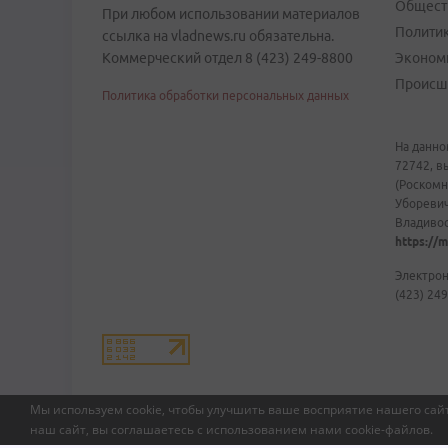
Общест
При любом использовании материалов
Полити
ссылка на vladnews.ru обязательна.
Коммерческий отдел 8 (423) 249-8800
Эконом
Происш
Политика обработки персональных данных
На данно
72742, в
(Роскомн
Уборевич
Владивост
https://m
Электрон
(423) 249
Мы используем cookie, чтобы улучшить ваше восприятие нашего сайт
наш сайт, вы соглашаетесь с использованием нами
cookie-файлов
.