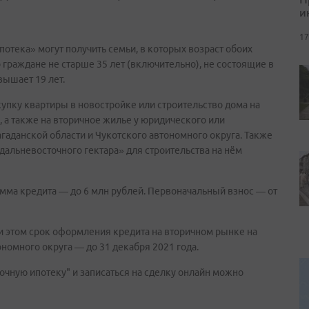
и
17
отека» могут получить семьи, в которых возраст обоих
 граждане не старше 35 лет (включительно), не состоящие в
вышает 19 лет.
упку квартиры в новостройке или строительство дома на
 а также на вторичное жилье у юридического или
гаданской области и Чукотского автономного округа. Также
альневосточного гектара» для строительства на нём
умма кредита — до 6 млн рублей. Первоначальный взнос — от
ри этом срок оформления кредита на вторичном рынке на
ономного округа — до 31 декабря 2021 года.
чную ипотеку" и записаться на сделку онлайн можно