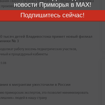
вания свиного окорока проведены по обращению заказчика
новости Приморья в MAX!
х производственного контроля
Подпишитесь сейчас!
14:25
10 тысяч детей Владивостока примет новый филиал
иники № 3
родолжат работу восемь педиатрических участков,
чный и процедурный кабинеты
15:08
ания к мигрантам ужесточили в России
ию приморских экспертов, это позволит минимизировать
«лишних» людей в нашу страну