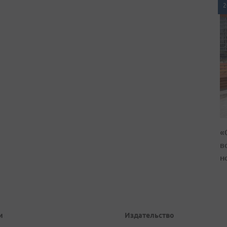
2
«
в
н
и
Издательство