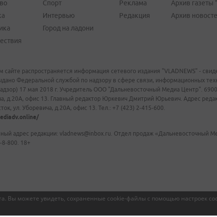
во
Спорт
Реклама
Архив газеты 
ка
Интервью
Редакция
Архив новост
ика
Город на ладони
ествия
м сайте распространяется информация сетевого издания "VLADNEWS" - свиде
ыдано Федеральной службой по надзору в сфере связи, информационных те
адзор) 17 мая 2018 г. Учредитель ООО "Дальневосточный Медиа Центр". 69009
а, д.20А, офис 13. Главный редактор Юркевич Дмитрий Юрьевич. Адрес редакц
ок, ул. Уборевича, д.20А, офис 13. Тел.: +7 (423) 2-415-600.
ediadv.online/
ный адрес редакции: vladnews@inbox.ru. Отдел продаж «Дальневосточный Мед
-8-800. 18+
а. Вы можете увидеть, сохраненные cookie-файлы с помощью настроек coo