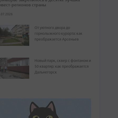
нвест-регионов страны
.07.2026
От уютного двора до
горнолыжного курорта: как
преображается Арсеньев
Новый парк, сквер с фонтаном и
50 квартир: как преображается
Дальнегорск