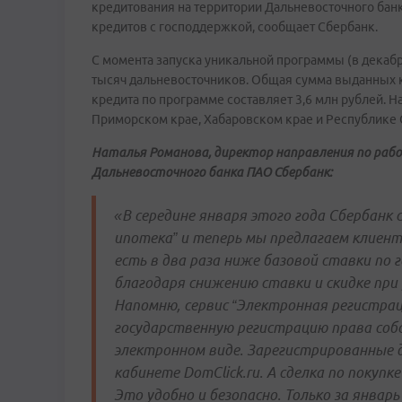
кредитования на территории Дальневосточного бан
кредитов с господдержкой, сообщает Сбербанк.
С момента запуска уникальной программы (в декабр
тысяч дальневосточников. Общая сумма выданных к
кредита по программе составляет 3,6 млн рублей. 
Приморском крае, Хабаровском крае и Республике С
Наталья Романова, директор направления по раб
Дальневосточного банка ПАО Сбербанк:
«В середине января этого года Сбербанк
ипотека” и теперь мы предлагаем клиент
есть в два раза ниже базовой ставки по
благодаря снижению ставки и
скидке при
Напомню,
сервис “Электронная регистра
государственную регистрацию права соб
электронном виде. Зарегистрированные 
кабинете DomClick.ru. А сделка по покупк
Это удобно и безопасно. Только за янва