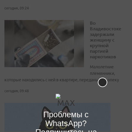
сегодня, 09:24
Во
Владивостоке
задержали
женщину с
крупной
партией
наркотиков
Малолетние
племянники,
которые находились с ней в квартире, переданы под опеку
сегодня, 09:48
Проблемы с
WhatsApp?