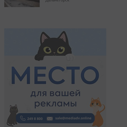
Дальнегорск