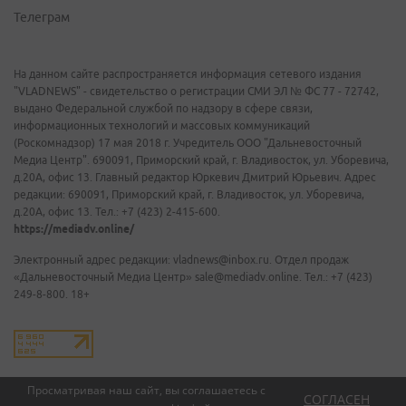
Телеграм
На данном сайте распространяется информация сетевого издания
"VLADNEWS" - свидетельство о регистрации СМИ ЭЛ № ФС 77 - 72742,
выдано Федеральной службой по надзору в сфере связи,
информационных технологий и массовых коммуникаций
(Роскомнадзор) 17 мая 2018 г. Учредитель ООО "Дальневосточный
Медиа Центр". 690091, Приморский край, г. Владивосток, ул. Уборевича,
д.20А, офис 13. Главный редактор Юркевич Дмитрий Юрьевич. Адрес
редакции: 690091, Приморский край, г. Владивосток, ул. Уборевича,
д.20А, офис 13. Тел.: +7 (423) 2-415-600.
https://mediadv.online/
Электронный адрес редакции: vladnews@inbox.ru. Отдел продаж
«Дальневосточный Медиа Центр» sale@mediadv.online. Тел.: +7 (423)
249-8-800. 18+
Просматривая наш сайт, вы соглашаетесь с
СОГЛАСЕН