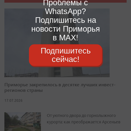
Проблемы с
WhatsApp?
Подпишитесь на
новости Приморья
в MAX!
Подпишитесь
сейчас!
Приморье закрепилось в десятке лучших инвест-
регионов страны
17.07.2026
От уютного двора до горнолыжного
курорта: как преображается Арсеньев