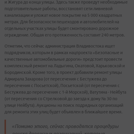
и Жигура до конца улицы. Здесь также проведут необходимые
подготовительные работы, восстановят сети ливневой
канализации и уложат новое покрытие на 5 000 квадратных
метрах. Для безопасности пешеходов и автолюбителей на
отдельных участках улицы будет смонтировано дорожное
ограждение. Общая его протяженность составит 240 метров.
Отметим, что сейчас администрация Владивостока ищет
подрядчиков, которым в рамках нацпроекта «Безопасные и
качественные автомобильные дороги» предстоит провести
комплексный ремонт на Ладыгина, Окатовой, Харьковской и
Бородинской. Кроме того, в проект добавили ремонт улицы
Адмирала Захарова (от пересечения с Бестужева до
пересечения с Посьетской), Посьетской (от пересечения с
Бестужева до пересечения с 1-й Морской), Ватутина - Нейбута
(от пересечения со Стрелковой до заезда к дому № 30 по
улице Нейбута). Аукционы на поиск подрядных организаций
для ремонта этих улиц будет объявлен в ближайшее время.
«Помимо этого, сейчас проводятся процедуры
поиска дорожных организаций, которые