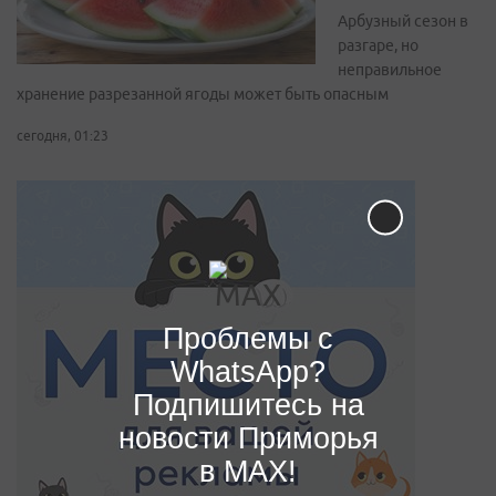
Арбузный сезон в
разгаре, но
неправильное
хранение разрезанной ягоды может быть опасным
сегодня, 01:23
Проблемы с
WhatsApp?
Подпишитесь на
новости Приморья
в MAX!