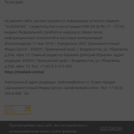
Телеграм
На данном сайте распространяется информация сетевого издания
"VLADNEWS" - свидетельство о регистрации СМИ ЭЛ № ФС 77 - 72742,
выдано Федеральной службой по надзору в сфере связи,
информационных технологий и массовых коммуникаций
(Роскомнадзор) 17 мая 2018 г. Учредитель ООО "Дальневосточный
Медиа Центр". 690091, Приморский край, г. Владивосток, ул. Уборевича,
д.20А, офис 13. Главный редактор Юркевич Дмитрий Юрьевич. Адрес
редакции: 690091, Приморский край, г. Владивосток, ул. Уборевича,
д.20А, офис 13. Тел.: +7 (423) 2-415-600.
https://mediadv.online/
Электронный адрес редакции: vladnews@inbox.ru. Отдел продаж
«Дальневосточный Медиа Центр» sale@mediadv.online. Тел.: +7 (423)
249-8-800. 18+
Просматривая наш сайт, вы соглашаетесь с
СОГЛАСЕН
использованием нами
cookie-файлов
.