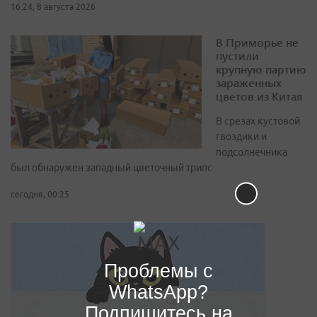
16:24, 8 августа 2026
В Приморье не
пустили
крупную партию
зараженных
цветов из Китая
В срезах кустовой
гвоздики и
подсолнечника
был обнаружен западный цветочный трипс
сегодня, 00:25
Проблемы с
WhatsApp?
Подпишитесь на